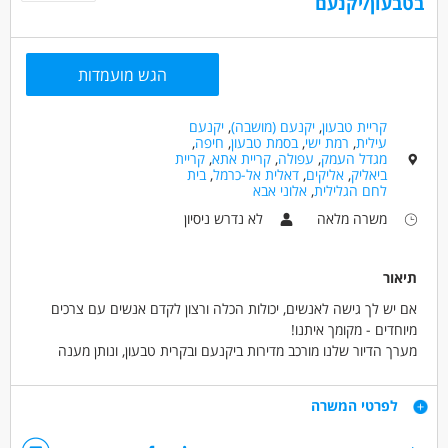
בטבעון/יקנעם
הגש מועמדות
קריית טבעון
,
יקנעם (מושבה)
,
יקנעם
עילית
,
רמת ישי
,
בסמת טבעון
,
חיפה
,
מגדל העמק
,
עפולה
,
קריית אתא
,
קריית
ביאליק
,
אליקים
,
דאלית אל-כרמל
,
בית
לחם הגלילית
,
אלוני אבא
משרה מלאה
לא נדרש ניסיון
תיאור
אם יש לך גישה לאנשים, יכולות הכלה ורצון לקדם אנשים עם צרכים
מיוחדים - מקומך איתנו!
מערך הדיור שלנו מורכב מדירות ביקנעם ובקרית טבעון, ונותן מענה
לאנשים עם צרכים מיוחדים בתפקוד גבוה.
דרישות
לפרטי המשרה
התפקיד כולל:
- מתן ליווי אישי ותמיכה בשגרת חיים עצמאית.
- לא נדרש ניסיון קודם - רק סבלנות, גישה אנושית ורצון להשפיע.