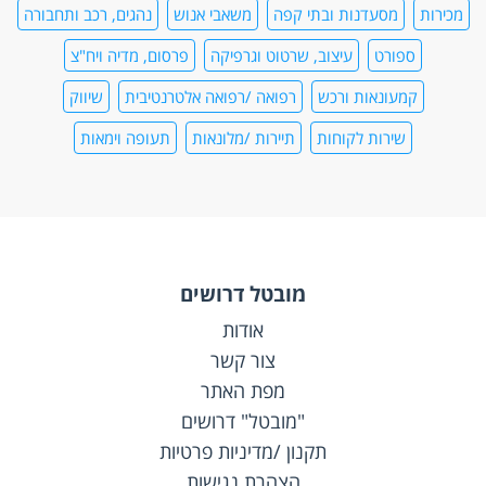
מכירות
מסעדנות ובתי קפה
משאבי אנוש
נהגים, רכב ותחבורה
ספורט
עיצוב, שרטוט וגרפיקה
פרסום, מדיה ויח"צ
קמעונאות ורכש
רפואה /רפואה אלטרנטיבית
שיווק
שירות לקוחות
תיירות /מלונאות
תעופה וימאות
מובטל דרושים
אודות
צור קשר
מפת האתר
"מובטל" דרושים
תקנון /מדיניות פרטיות
הצהרת נגישות