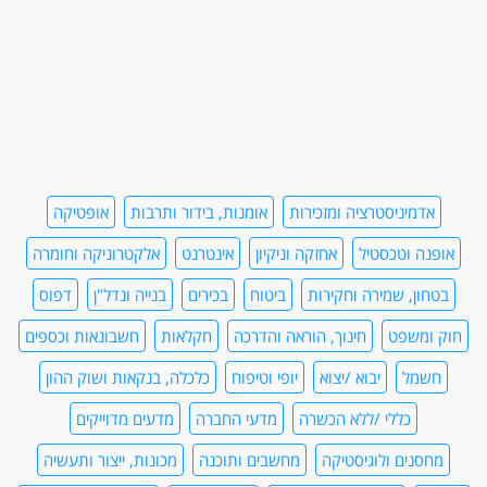
אדמיניסטרציה ומזכירות
אומנות, בידור ותרבות
אופטיקה
אופנה וטכסטיל
אחזקה וניקיון
אינטרנט
אלקטרוניקה וחומרה
בטחון, שמירה וחקירות
ביטוח
בכירים
בנייה ונדל"ן
דפוס
חוק ומשפט
חינוך, הוראה והדרכה
חקלאות
חשבונאות וכספים
חשמל
יבוא /יצוא
יופי וטיפוח
כלכלה, בנקאות ושוק ההון
כללי /ללא הכשרה
מדעי החברה
מדעים מדוייקים
מחסנים ולוגיסטיקה
מחשבים ותוכנה
מכונות, ייצור ותעשיה