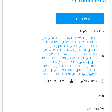
הורים מתמודדים!
הגש מועמדות
שלו שירותי שיקום
רחובות
,
נס ציונה
,
באר יעקב
,
רמלה
,
לוד
,
פלמחים
,
יבנה
,
כפר ביל"ו
,
קריית עקרון
,
מזכרת בתיה
,
גדרה
,
כרמי יוסף
,
גזר
,
יד
בנימין
,
טל שחר
,
ראשון לציון
,
כפר אוריה
,
מודיעין מכבים רעות
,
גאליה
,
מצליח
,
נען
,
פתחיה
,
חולדה
,
קדרון
,
עשרת
,
אירוס
,
בית
חנן
,
גן שורק
,
צריפין
,
ניר צבי
,
אחיסמך
,
אשדוד
,
כפר חב"ד
,
כפר דניאל
,
זיתן
,
בית
דגן
,
כפר טרומן
,
משמר השבעה
,
גן יבנה
,
אשקלון
,
קריית גת
,
תימורים
,
קריית מלאכי
משרה חלקית
לא נדרש ניסיון
תיאור
על התפקיד: