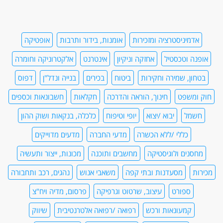
אדמיניסטרציה ומזכירות
אומנות, בידור ותרבות
אופטיקה
אופנה וטכסטיל
אחזקה וניקיון
אינטרנט
אלקטרוניקה וחומרה
בטחון, שמירה וחקירות
ביטוח
בכירים
בנייה ונדל"ן
דפוס
חוק ומשפט
חינוך, הוראה והדרכה
חקלאות
חשבונאות וכספים
חשמל
יבוא /יצוא
יופי וטיפוח
כלכלה, בנקאות ושוק ההון
כללי /ללא הכשרה
מדעי החברה
מדעים מדוייקים
מחסנים ולוגיסטיקה
מחשבים ותוכנה
מכונות, ייצור ותעשיה
מכירות
מסעדנות ובתי קפה
משאבי אנוש
נהגים, רכב ותחבורה
ספורט
עיצוב, שרטוט וגרפיקה
פרסום, מדיה ויח"צ
קמעונאות ורכש
רפואה /רפואה אלטרנטיבית
שיווק