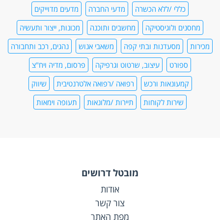
כללי /ללא הכשרה
מדעי החברה
מדעים מדוייקים
מחסנים ולוגיסטיקה
מחשבים ותוכנה
מכונות, ייצור ותעשיה
מכירות
מסעדנות ובתי קפה
משאבי אנוש
נהגים, רכב ותחבורה
ספורט
עיצוב, שרטוט וגרפיקה
פרסום, מדיה ויח"צ
קמעונאות ורכש
רפואה /רפואה אלטרנטיבית
שיווק
שירות לקוחות
תיירות /מלונאות
תעופה וימאות
מובטל דרושים
אודות
צור קשר
מפת האתר