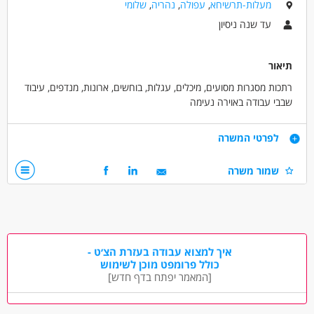
אקדמאים ללא נסיון
המגזר החרדי
בני 50 פלוס
מעלות-תרשיחא
,
עפולה
,
נהריה
,
שלומי
בני 40 פלוס
עד שנה ניסיון
תיאור
רתכות מסגרות מסועים, מיכלים, עגלות, בוחשים, ארונות, מנדפים, עיבוד
שבבי עבודה באוירה נעימה
דרישות
לפרטי המשרה
עבודה באוירה טובה
שמור משרה
דרושים בתחום
מכונות, ייצור ותעשיה - CNC
מכונות, ייצור ותעשיה - כרסם /חרט
איך למצוא עבודה בעזרת הצ׳ט -
כולל פרומפט מוכן לשימוש
מאפייני משרה
[המאמר יפתח בדף חדש]
עד שנה ניסיון
עבודה מיידית
המגזר החרדי
בני 50 פלוס
בני 40 פלוס