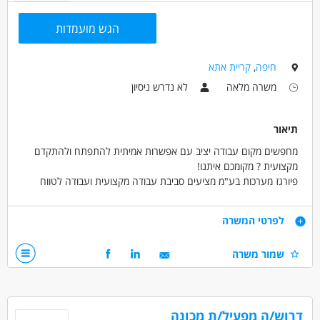
הגש מועמדות
חיפה
,
קריית אתא
משרה מלאה
לא נדרש ניסיון
תיאור
מחפשים מקום עבודה יציב עם אפשרות אמיתית להתפתח ולהתקדם
מקצועית ? מקומכם איתנו!
פיורגז מערכות בע"מ מציעים סביבת עבודה מקצועית ועבודה לטווח
ארוך.
דרישות
לפרטי המשרה
רקע בתחום ה CNC
שמור משרה
ניסיון קודם - יתרון משמעותי לבעלי ניסיון כמפעילי או כווני CNC.
ניסיון בשימוש בכלי מדידה (קליבר, מיקרומטר, מד גובה וכדומה).
ניסיון במחרטות מכרסמות.
היכרות עם בקרי FANUC/MAZAK.
דרוש/ה מפעיל/ת מכונה