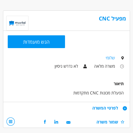
* העסקה באמצעות קבלן כח-אדם + לאחר מכן קליטה לחברה
דרושים בתחום
מפעיל CNC
מכונות, ייצור ותעשיה - CNC
מכונות, ייצור ותעשיה - מפעיל/ת מכונות
מכונות, ייצור ותעשיה - מרכיבים מכניים
הגש מועמדות
מאפייני משרה
שלומי
מעל שנה ניסיון
עבודה מיידית
משרה מלאה
משרה מלאה
לא נדרש ניסיון
אקדמאים ללא נסיון
בני 50 פלוס
בני 40 פלוס
חיילים משוחררים
תיאור
הפעלת מכונות CNC מתקדמות
דרישות
לפרטי המשרה
השכלה, ניסיון:
שמור משרה
ניסיון קודם בהפעלת מכונותCNC - יתרון
תואר טכנאי או הנדסאי - יתרון