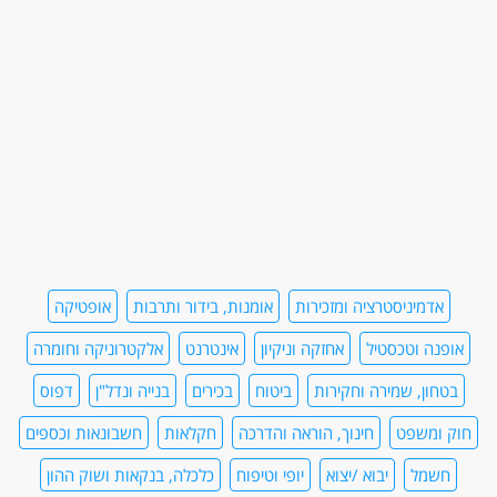
אדמיניסטרציה ומזכירות
אומנות, בידור ותרבות
אופטיקה
אופנה וטכסטיל
אחזקה וניקיון
אינטרנט
אלקטרוניקה וחומרה
בטחון, שמירה וחקירות
ביטוח
בכירים
בנייה ונדל"ן
דפוס
חוק ומשפט
חינוך, הוראה והדרכה
חקלאות
חשבונאות וכספים
חשמל
יבוא /יצוא
יופי וטיפוח
כלכלה, בנקאות ושוק ההון