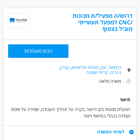
שליטה בשפה האנגלית - יתרון
כישורים נדרשים :
דרוש/ה מפעיל/ת מכונות
יחסי אנוש טובים ויכולת עבודה בצוות, יכולת לימוד טובה, עצמאות
/CNC למפעל תעשייתי
בעבודה
מוביל בצפון!
נכונות לעבודה ארוכת טווח בחברה
נכונות לעבודה במשמרות
ידע במחשבים, קריאת שרטוט טכני-יתרון
הגש מועמדות
דרושים בתחום
מכונות, ייצור ותעשיה - CNC
כרמיאל
,
עכו
,
מעלות-תרשיחא
,
קצרין
,
נהריה
,
קריית שמונה
משרה מלאה
מאפייני משרה
לא נדרש ניסיון
עבודה ללא ניסיון
עבודה עם שעות נוספות
עבודה מיידית
משרה מלאה
תיאור
עבודת משמרות
סטודנטים
אקדמאים ללא נסיון
הפעלת מכונות בקו הייצור, בקרה על תהליך העבודה, שמירה על איכות
בני 50 פלוס
ועמידה בנהלי בטיחות וייצור.
דרישות
לפרטי המשרה