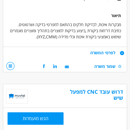
תיאור
מבקר/ת איכות, לבדיקת חלקים בהתאם למפרטי בדיקה ושרטוטים.
כתיבת דו"חות ביקורת ,ביצוע בדיקות למוצרים בתהליך ומוצרים מוגמרים
שימוש באמצעי ביקורת איכות וכלי מדידה (XYZ,CMM).
דרישות
לפרטי המשרה
לפחות שנתיים ניסיון כמבקר/ת איכות בתחום - חובה, קריאת
שמור משרה
שרטוטים טכניים - חובה.
הכרות עם כלי מדידה - חובה, ניסיון עם מכונות מדידה XYZ, CMM -
-חובה
הכרות עם ציוד המדידה בחדר הביקורת : מד גובה, קליבר, פינים,
דרוש עובד CNC למפעל
קומפרטור- יתרון.
שיש
שימוש בתוכנות מדידה : PASS, COSMOS -יתרון.
הכנת דוחות ביקורת סופיים ו FAI ללקוחות
רמת דיוק גבוהה ושימת לב לפרטים, יכולת עבודה עם מגוון ממשקים,
הגש מועמדות
מסירות ונכונות לעבודה בשעות נוספות.