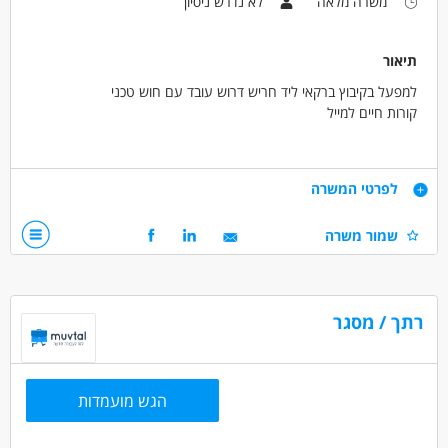
משרה מלאה
לא נדרש ניסיון
תיאור
למפעל בקיבוץ ברקאי ליד חריש דרוש עובד עם חוש טכני
קורות חיים למייל
דרישות
לפרטי המשרה
רצינות, עבודה לטווח ארוך.
שמור משרה
דרושים בתחום
מכונות, ייצור ותעשיה - CNC
מכונות, ייצור ותעשיה - מתקינים
רתך / מסגר
מכונות, ייצור ותעשיה - עובדי ייצור
מאפייני משרה
לא נדרש ניסיון
עבודה ללא ניסיון
הגש מועמדות
עבודה עם שעות נוספות
עבודה מיידית
משרה מלאה