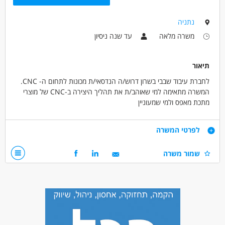
נתניה
מאפייני משרה
משרה מלאה
עד שנה ניסיון
לא נדרש ניסיון
עבודה מיידית
משרה מלאה
תיאור
לחברת עיבוד שבבי בשרון דרוש/ה הנדסאי/ת מכונות לתחום ה- CNC.
המשרה מתאימה למי שאוהב/ת את תהליך היצירה ב-CNC של מוצרי
מתכת מאפס ולמי שמעוניין
להיות מנוע המרכזי בעשייה.
התפקיד כולל:
דרישות
לפרטי המשרה
קריאת שירטוטים מכניים
עבודה עם קליבר, מד גובה.
- הנדסאי/ת מכונות- יתרון
שמור משרה
כיוון מכונות CNC ויצירת חלקי מתכת ופלסטיק.
- יחסי אנוש ותודעת שירות גבוהה
- יכולת למידה
- רצון להתקדם
דרושים בתחום
מכונות, ייצור ותעשיה - CNC