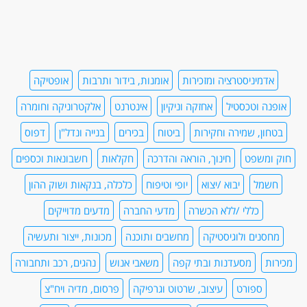
אדמיניסטרציה ומזכירות
אומנות, בידור ותרבות
אופטיקה
אופנה וטכסטיל
אחזקה וניקיון
אינטרנט
אלקטרוניקה וחומרה
בטחון, שמירה וחקירות
ביטוח
בכירים
בנייה ונדל"ן
דפוס
חוק ומשפט
חינוך, הוראה והדרכה
חקלאות
חשבונאות וכספים
חשמל
יבוא /יצוא
יופי וטיפוח
כלכלה, בנקאות ושוק ההון
כללי /ללא הכשרה
מדעי החברה
מדעים מדוייקים
מחסנים ולוגיסטיקה
מחשבים ותוכנה
מכונות, ייצור ותעשיה
מכירות
מסעדנות ובתי קפה
משאבי אנוש
נהגים, רכב ותחבורה
ספורט
עיצוב, שרטוט וגרפיקה
פרסום, מדיה ויח"צ