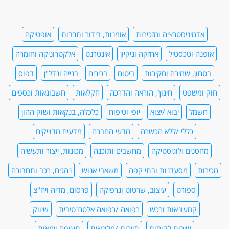
אדמיניסטרציה ומזכירות
אומנות, בידור ותרבות
אופטיקה
אופנה וטכסטיל
אחזקה וניקיון
אינטרנט
אלקטרוניקה וחומרה
בטחון, שמירה וחקירות
ביטוח
בכירים
בנייה ונדל"ן
דפוס
חוק ומשפט
חינוך, הוראה והדרכה
חקלאות
חשבונאות וכספים
חשמל
יבוא /יצוא
יופי וטיפוח
כלכלה, בנקאות ושוק ההון
כללי /ללא הכשרה
מדעי החברה
מדעים מדוייקים
מחסנים ולוגיסטיקה
מחשבים ותוכנה
מכונות, ייצור ותעשיה
מכירות
מסעדנות ובתי קפה
משאבי אנוש
נהגים, רכב ותחבורה
ספורט
עיצוב, שרטוט וגרפיקה
פרסום, מדיה ויח"צ
קמעונאות ורכש
רפואה /רפואה אלטרנטיבית
שיווק
שירות לקוחות
תיירות /מלונאות
תעופה וימאות