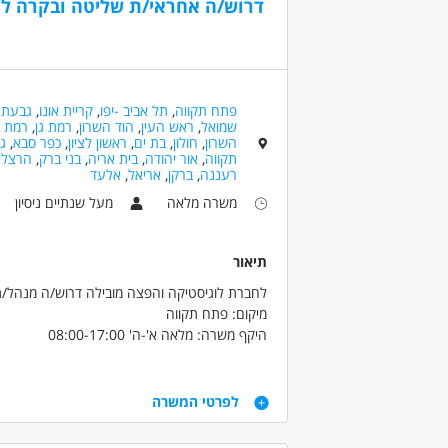
דרוש/ה אחראי/ת שליטה ובקרה לו
3)יכולת עבודה מול מספר משימות במקביל - חובה
סטודנ
4)אחריות, דיסקרטיות וירידה לפרטים - חובה
שירות 
5)יכולת ניתוח נתונים והסקת מסקנות - חובה
6)יחסי אנוש טובים ויכולת עבודה מול מגוון ממשקים - חובה
נסיון
7)נכונות להשתלב בארגון לטווח ארוך - חובה
לא נדרש
פתח תקווה
,
תל אביב -יפו
,
קריית אונו
,
גבעת
שמואל
,
ראש העין
,
הוד השרון
,
רמת גן
,
רמת
עד שנה
דרושים בתחום
השרון
,
חולון
,
בת ים
,
ראשון לציון
,
כפר סבא
,
גנ
מעל שנ
תקווה
,
אור יהודה
,
בית אריה
,
בני ברק
,
הרצלי
בטחון, שמירה וחקירות - בקר/ית
רעננה
,
ברקן
,
אריאל
,
אלעד
מעל שנת
משרה מלאה
מעל שנתיים ניסיון
מעל 5 שנות ניסיון
מאפייני משרה
עד שנה ניסיון
עבודה מיידית
תיאור
לחברת לוגיסטיקה והפצה מובילה דרוש/ה מנהל/
מיקום: פתח תקווה
היקף משרה: מלאה א'-ה' 08:00-17:00
תחומי אחריות:
* ניהול אירועי אובדנים וחריגות בשרשרת האספק
דרישות
* ביצוע תחקירים לאיתור כשלים תפעוליים.
לפרטי המשרה
* ניתוח מגמות אובדן וזיהוי מוקדי סיכון.
חובה
* עבודה מול סניפי ההפצה, המיון, המחסנים והביט
• ניסיון ניהולי של שנתיים לפחות.