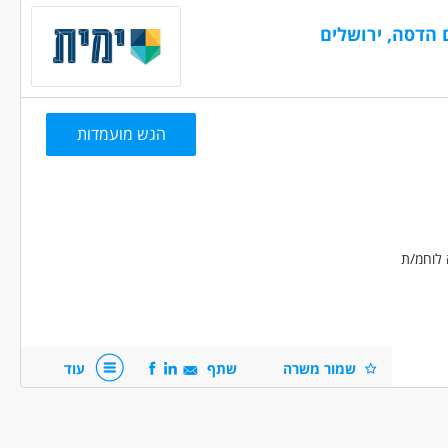
ת תובנות תפעוליות.
רובת אירועים.
הגש מועמדות
קרה או תפקיד פיקודי.
 שרשרת האספקה.
 לוחמ/ת
רה וחקירות - מוקדן/ית
בטחון, שמירה וחקירות - ניהול
שמור משרה
שתף
עוד