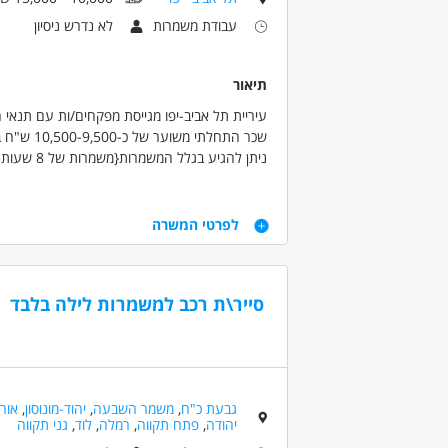
עבודת משמרות
לא נדרש ניסיון
תיאור
עיריית תל אביב-יפו מגייסת מפקחים/ות עם תנאי
שכר התחלתי משוער של כ-10,500-9,500 ש"ח ברוטו בסיס.
12.000 ש"ח
אחזקת רכב מלאה (כולל טסט, ביטוח מקיף וחובה ל
דרישות
עובד עירייה מהיום הראשון (כולל כל התנאים, פנס
לפרטי המשרה
חיי חברה עשירים - טיול אגפי אחת לשנה, יום ספורט
12 שנות לימוד.
בתחום תרבות, נופש ופנאי כעובדי עירייה. ביטוח בר
עבר ללא דופי.
רישיון לקטנוע לבעלי רישיון לרכב - על חשבון העיר
סייר\ת רכב למשמרות לילה בלבד
תודעת שרות גבוהה. יחסי אנוש טובים. ידיעת הש
יתרון.
כושר ביטוי בכתב ובעל פה. עבודה במשמרות, לרבו
דרושים בתחום
גבעת כ"ח
,
משמר השבעה
,
יהוד-מונוסון
,
אור
בטחון, שמירה וחקירות - פקחים
יהודה
,
פתח תקווה
,
רמלה
,
לוד
,
גני תקווה