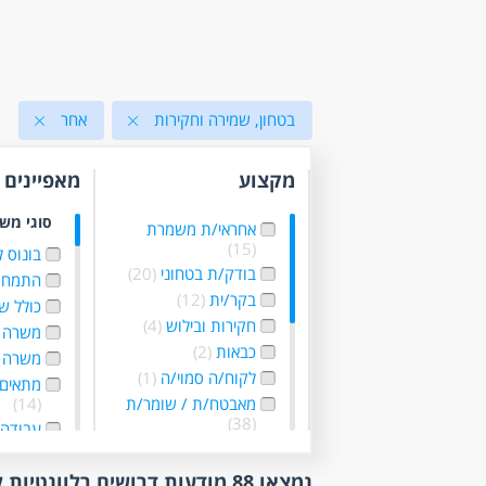
בטחון, שמירה וחקירות
אחר
מקצוע
מאפיינים
סוגי מש
אחראי/ת משמרת
(15)
בונוס 
בודק/ת בטחוני
(20)
התמחו
בקר/ית
(12)
כולל ש
חקירות ובילוש
(4)
משרה 
כבאות
(2)
משרה 
לקוח/ה סמוי/ה
(1)
מתאים 
מאבטח/ת / שומר/ת
(14)
(38)
עבודה 
מודיעין
(4)
עבודה
מוקד ביטחון
(5)
גמישו
נמצאו 88 מודעות דרושים רלוונטיות לפי סינון