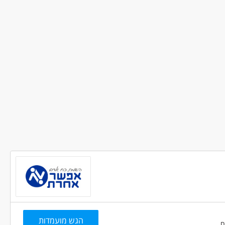
ון, שמירה וחקירות - מאבטח/ת / שומר/ת
י
משרה מפוצלת
עבודה בשעות גמישות
סטודנטים
אקדמאים ללא נסיון
הגש מועמדות