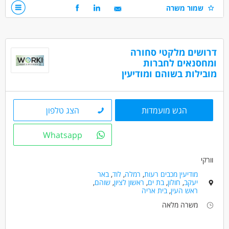
ניסיון קודם יתרון משמעותי
שמור משרה
דרושים בתחום
כללי /ללא הכשרה - עובד/ת כללי
דרושים מלקטי סחורה
אדמיניסטרציה ומזכירות - פקיד/ה
שירות לקוחות - בק-אופיס
ומחסנאים לחברות
מובילות בשוהם ומודיעין
מאפייני משרה
משרה מלאה
הגש מועמדות
הצג טלפון
Whatsapp
וורקי
מודיעין מכבים רעות
,
רמלה
,
לוד
,
באר
יעקב
,
חולון
,
בת ים
,
ראשון לציון
,
שוהם
,
ראש העין
,
בית אריה
משרה מלאה