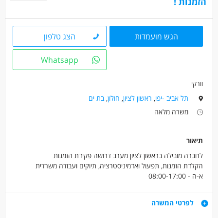
הזמנות !
הגש מועמדות
הצג טלפון
Whatsapp
וורקי
תל אביב -יפו
,
ראשון לציון
,
חולון
,
בת ים
משרה מלאה
תיאור
לחברה מובילה בראשון לציון מערב דרושה פקידת הזמנות
הקלדת הזמנות, תפעול ואדמיניסטרציה, תיוקים ועבודה משרדית
א-ה - 08:00-17:00
יום שישי אחת לחודש- 07:00-11:30
שכר 9000 ש"ח +
דרישות
לפרטי המשרה
קליטה ישירה לחברה טובה עם סביבה נעימה