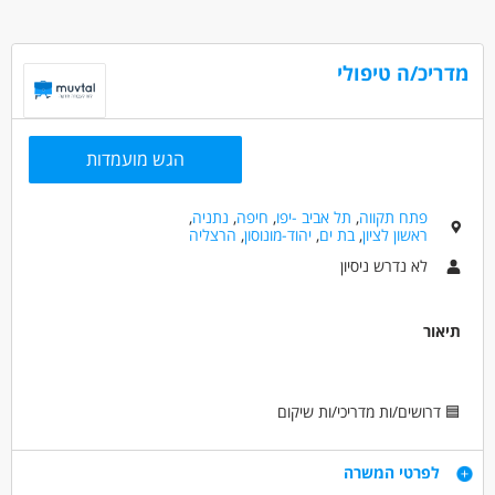
מדריכ/ה טיפולי
הגש מועמדות
פתח תקווה
,
תל אביב -יפו
,
חיפה
,
נתניה
,
ראשון לציון
,
בת ים
,
יהוד-מונוסון
,
הרצליה
לא נדרש ניסיון
תיאור
🟦 דרושים/ות מדריכי/ות שיקום
לארגון "גשר לקהילה"
המפעיל מסגרות דיור למתמודדי נפש
דרישות
לפרטי המשרה
✨ מה התפקיד כולל?