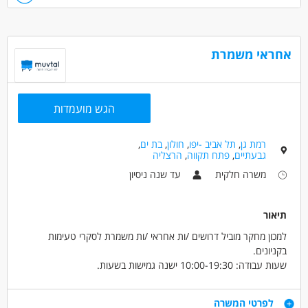
מוטוריקה עדינה
אין צורך בניסיון קודם
מתאים למשרת הורה/סטודנטים/ משמרות/ רק בקרים
אחראי משמרת
דרושים בתחום
כללי /ללא הכשרה - אריזה
כללי /ללא הכשרה - עובד/ת כללי
הגש מועמדות
מאפייני משרה
לא נדרש ניסיון
עבודה זמנית
כולל שישי
רמת גן
,
תל אביב -יפו
,
חולון
,
בת ים
,
עבודה ללא ניסיון
עבודה עם שעות נוספות
משרה מלאה
גבעתיים
,
פתח תקווה
,
הרצליה
משרה חלקית
עבודת משמרות
סטודנטים
משרה חלקית
עד שנה ניסיון
תיאור
למכון מחקר מוביל דרושים /ות אחראי /ות משמרת לסקרי טעימות
בקניונים.
שעות עבודה: 10:00-19:30 ישנה גמישות בשעות.
זמינות לפעמיים בשבוע לפחות.
דרישות
לפרטי המשרה