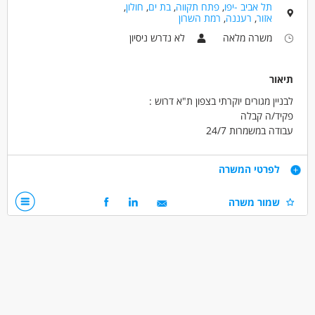
תל אביב -יפו
,
פתח תקווה
,
בת ים
,
חולון
,
אזור
,
רעננה
,
רמת השרון
משרה מלאה
לא נדרש ניסיון
תיאור
לבניין מגורים יוקרתי בצפון ת"א דרוש :
פקיד/ה קבלה
עבודה במשמרות 24/7
* עבודה במקום מסודר .
* תנאים טובים למתאימים
דרישות
לפרטי המשרה
* אין צורך בניסיון קודם
* מתאים גם לפנסיונרים
שפה עברית
שמור משרה
* ניתן ללמוד במקום ( לסטודנטים )
יחסי אנוש
התמדה
רכב יתרון
דרושים בתחום
כללי /ללא הכשרה - סדרן/ית
כללי /ללא הכשרה - עובד/ת כללי