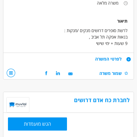
משרה מלאה
תיאור
לרשת סופרים דרושים מנקים /מנקות :
בנאות אפקה תל אביב ,
9 שעות + ימי שישי
דרישות
לפרטי המשרה
דרושים עובדי ניקיון למגוון חברות ותפקידים
שמור משרה
באזור תל אביב
דרושים בתחום
כללי /ללא הכשרה - מנקה
לחברת כח אדם דרושים
מאפייני משרה
כולל שישי
עבודה ללא ניסיון
משרה מלאה
הגש מועמדות
עבודת משמרות