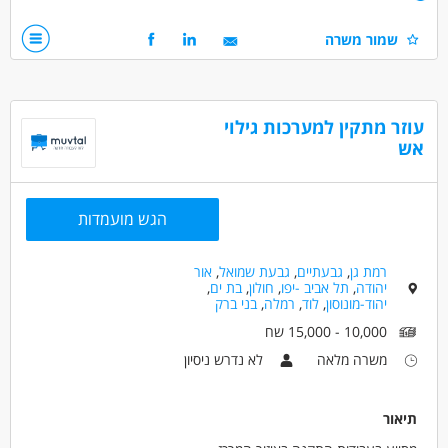
מתאים גם לסטודנטים /ות!
יכולת ניהול אנשים.
שמור משרה
הופעה ייצוגית.
יחסי אנוש מעולים. המשרה מיועדת לנשים וגברים כאחד.
עוזר מתקין למערכות גילוי
דרושים בתחום
אש
כללי /ללא הכשרה - עובד/ת כללי
מאפייני משרה
הגש מועמדות
עד שנה ניסיון
עבודה זמנית
עבודה בשעות גמישות
עבודה ללא ניסיון
מתאים כעבודה שניה
עבודה מיידית
רמת גן
,
גבעתיים
,
גבעת שמואל
,
אור
יהודה
,
תל אביב -יפו
,
חולון
,
בת ים
,
משרה חלקית
אקדמאים ללא נסיון
בני 40 פלוס
יהוד-מונוסון
,
לוד
,
רמלה
,
בני ברק
10,000 - 15,000 שח
משרה מלאה
לא נדרש ניסיון
תיאור