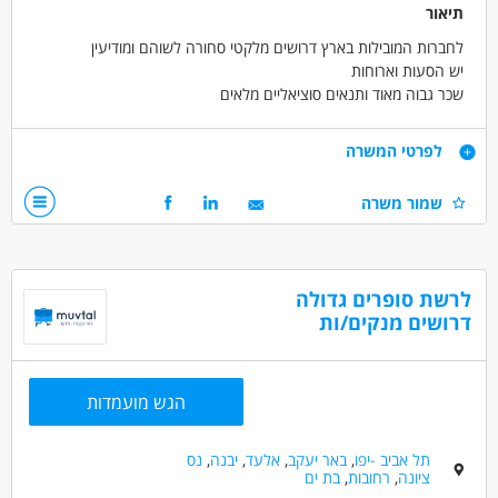
תיאור
לחברות המובילות בארץ דרושים מלקטי סחורה לשוהם ומודיעין
יש הסעות וארוחות
שכר גבוה מאוד ותנאים סוציאליים מלאים
דרישות
לפרטי המשרה
עבודה במחסן
שמור משרה
דרושים בתחום
מחסנים ולוגיסטיקה - מחסנאות ואחסון
לרשת סופרים גדולה
מחסנים ולוגיסטיקה - מלקטים
דרושים מנקים/ות
כללי /ללא הכשרה - עובד/ת כללי
מאפייני משרה
הגש מועמדות
משרה מלאה
משרה חלקית
עבודת משמרות
עבודה לפי שעות
תל אביב -יפו
,
באר יעקב
,
אלעד
,
יבנה
,
נס
ציונה
,
רחובות
,
בת ים