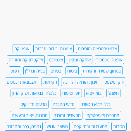
אדמיניסטרציה ומזכירות
אומנות, בידור ותרבות
אופטיקה
אופנה וטכסטיל
אחזקה וניקיון
אינטרנט
אלקטרוניקה וחומרה
בטחון, שמירה וחקירות
ביטוח
בכירים
בנייה ונדל"ן
דפוס
חוק ומשפט
חינוך, הוראה והדרכה
חקלאות
חשבונאות וכספים
חשמל
יבוא /יצוא
יופי וטיפוח
כלכלה, בנקאות ושוק ההון
כללי /ללא הכשרה
מדעי החברה
מדעים מדוייקים
מחסנים ולוגיסטיקה
מחשבים ותוכנה
מכונות, ייצור ותעשיה
מכירות
מסעדנות ובתי קפה
משאבי אנוש
נהגים, רכב ותחבורה