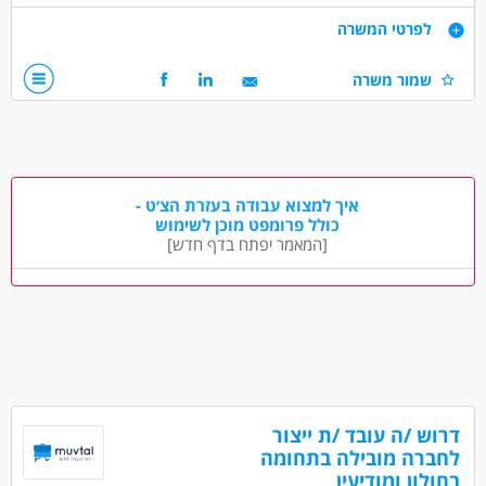
דרישות
לפרטי המשרה
יוזמה, ואוריינטציה שירותית.
שמור משרה
דרושים בתחום
כללי /ללא הכשרה - עובד/ת כללי
מאפייני משרה
איך למצוא עבודה בעזרת הצ׳ט -
כולל פרומפט מוכן לשימוש
עבודה זמנית
כולל שישי
עבודה ללא ניסיון
[המאמר יפתח בדף חדש]
עבודה מיידית
משרה מלאה
משרה חלקית
משרה זמנית
עבודת משמרות
סטודנטים
דרוש /ה עובד /ת ייצור
לחברה מובילה בתחומה
בחולון ומודיעין