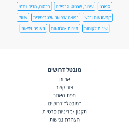
ספורט
עיצוב, שרטוט וגרפיקה
פרסום, מדיה ויח"צ
קמעונאות ורכש
רפואה /רפואה אלטרנטיבית
שיווק
שירות לקוחות
תיירות /מלונאות
תעופה וימאות
מובטל דרושים
אודות
צור קשר
מפת האתר
"מובטל" דרושים
תקנון /מדיניות פרטיות
הצהרת נגישות