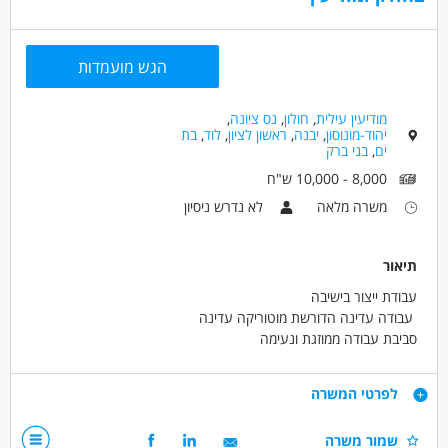
הגש מועמדות
מודיעין עילית
,
חולון
,
נס ציונה
,
יהוד-מונוסון
,
יבנה
,
ראשון לציון
,
לוד
,
בת
ים
,
בני ברק
8,000 - 10,000 ש"ח
משרה מלאה
לא נדרש ניסיון
תיאור
עבודת ייצור בישיבה
עבודה עדינה הדורשת מוטוריקה עדינה
סביבת עבודה ממוזגת ונעימה
סידור עבודה מסודר מראש
דרישות
לפרטי המשרה
סבלנות רבה
שמור משרה