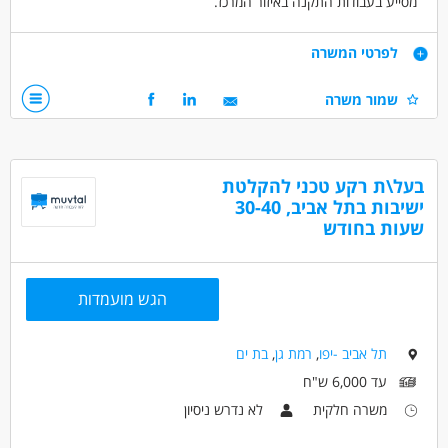
מסייע בעבודות התקנה באיזור המרכז.
דרישות
לפרטי המשרה
חרוץ. וקשוב. יש צורך באישור עבודה בגובה (יעשה על חשבון
שמור משרה
המעסיק). 5 ימים בשבוע. משרה מלאה. הגעה עצמאית למחלף
אלוף שדה. תנאים טובים.
דרושים בתחום
בעל\ת רקע טכני להקלטת
כללי /ללא הכשרה - מתקינים
ישיבות בתל אביב, 30-40
שעות בחודש
מאפייני משרה
לא נדרש ניסיון
עבודה מיידית
משרה מלאה
הגש מועמדות
תל אביב -יפו
,
רמת גן
,
בת ים
עד 6,000 ש"ח
משרה חלקית
לא נדרש ניסיון