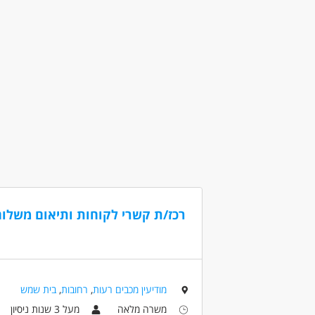
דרושים בתחום
יבוא /יצוא - פקיד/ת יבוא - יצוא
יבוא /יצוא -
מאפייני משרה
מעל שנה ניסיון
בונוס למתמידים
עבודה
דוברי שפות
ללא עבר פלילי
רכז/ת קשרי לקוחות ותיאום משלוח
מודיעין מכבים רעות
,
רחובות
,
בית שמש
משרה מלאה
מעל 3 שנות ניסיון