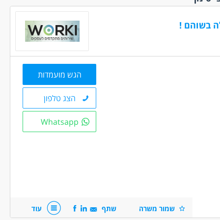
(3)
ם ללא נסיון
ה בשוהם !
(3)
(2)
וגבלויות
(2)
הגש מועמדות
 /פנסיונרים
שפות
(2)
הצג טלפון
הדתי
(1)
החרדי
(2)
Whatsapp
 משוחררים
(1)
חידות קרביות
ר פלילי
(2)
צבאי מלא
(1)
 ניסיון
(1)
שמור משרה
שתף
עוד