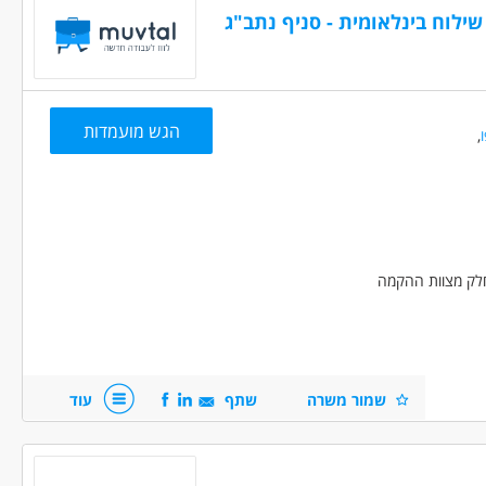
שילוח בינלאומית - סניף נתב"ג
הגש מועמדות
,
 מלאה
אקדמאים ללא נסיון
המגזר החרדי
בני 50 פלוס
חלק מצוות ההקמה
שמור משרה
שתף
עוד
רות (רצוי איקומרס) – חובה