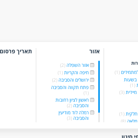
אזור
תאריך פרסום
רות
אזור השפלה
(2)
למתמידים
(1)
חיפה והקריות
(1)
 בשעות
ירושלים והסביבה
(2)
ת
(1)
פתח תקווה והסביבה
מיידית
(3)
(1)
ראשון לציון רחובות
והסביבה
(2)
רמלה לוד מודיעין
חלקית
(1)
והסביבה
(3)
מלאה
(8)
תל אביב והמרכז
(3)
ד