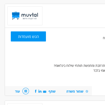
ה ניסיון
(3)
יים ניסיון
(1)
(1)
בה
הגש מועמדות
- פקיד/ת יבוא - יצוא
יבוא /יצוא - שילוח בינלאומי
ומי בלבד
שמור משרה
שתף
עוד
פעול ומעקב מטענים