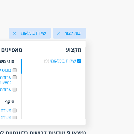
יבוא /יצוא
שילוח בינלאומי
מקצוע
מאפיינים
שילוח בינלאומי
(9)
סוגי מש
בונוס 
עבודה
גמישו
עבודה 
היקף
משרה 
משרה 
קהלי יע
נמצאו 9 מודעות דרושים רלוונטיות לפי סינון