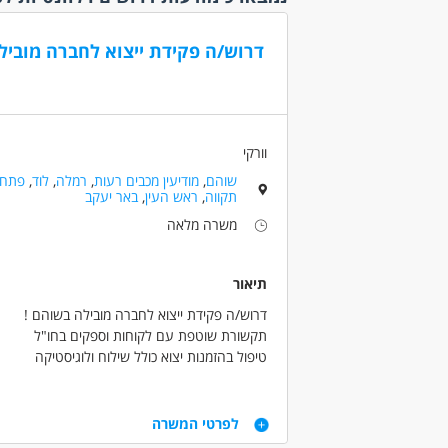
אמהות
אקדמאי
דרוש/ה פקידת ייצוא לחברה מוביל
(3)
בני 40 פלוס
בני 50 פלוס
בעלי מ
גמלאים
וורקי
(1)
שוהם
,
מודיעין מכבים רעות
,
רמלה
,
לוד
,
פתח
דוברי 
תקווה
,
ראש העין
,
באר יעקב
המגזר 
משרה מלאה
המגזר 
חיילים
תיאור
יוצאי י
(1)
דרוש/ה פקידת ייצוא לחברה מובילה בשוהם !
ללא עב
תקשורת שוטפת עם לקוחות וספקים בחו"ל
שירות 
טיפול בהזמנות יצוא כולל שילוח ולוגיסטיקה
עבודה שוטפת מול המחלקות השונות בחברה
נסיון
דרישות
עד שנה
לפרטי המשרה