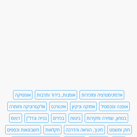
אדמיניסטרציה ומזכירות
אומנות, בידור ותרבות
אופטיקה
אופנה וטכסטיל
אחזקה וניקיון
אינטרנט
אלקטרוניקה וחומרה
בטחון, שמירה וחקירות
ביטוח
בכירים
בנייה ונדל"ן
דפוס
חוק ומשפט
חינוך, הוראה והדרכה
חקלאות
חשבונאות וכספים