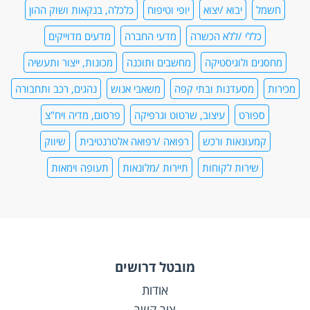
חשמל
יבוא /יצוא
יופי וטיפוח
כלכלה, בנקאות ושוק ההון
כללי /ללא הכשרה
מדעי החברה
מדעים מדוייקים
מחסנים ולוגיסטיקה
מחשבים ותוכנה
מכונות, ייצור ותעשיה
מכירות
מסעדנות ובתי קפה
משאבי אנוש
נהגים, רכב ותחבורה
ספורט
עיצוב, שרטוט וגרפיקה
פרסום, מדיה ויח"צ
קמעונאות ורכש
רפואה /רפואה אלטרנטיבית
שיווק
שירות לקוחות
תיירות /מלונאות
תעופה וימאות
מובטל דרושים
אודות
צור קשר