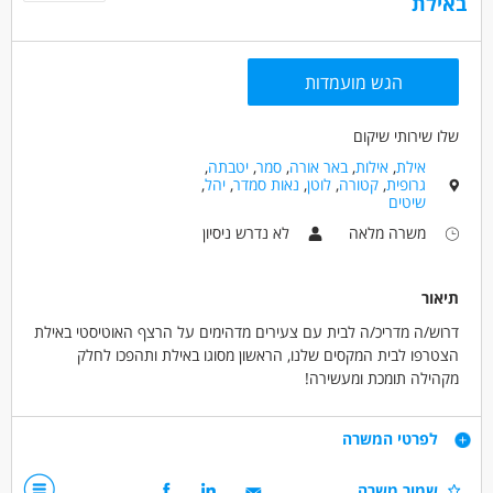
באילת
הגש מועמדות
שלו שירותי שיקום
אילת
,
אילות
,
באר אורה
,
סמר
,
יטבתה
,
גרופית
,
קטורה
,
לוטן
,
נאות סמדר
,
יהל
,
שיטים
משרה מלאה
לא נדרש ניסיון
תיאור
דרוש/ה מדריכ/ה לבית עם צעירים מדהימים על הרצף האוטיסטי באילת
הצטרפו לבית המקסים שלנו, הראשון מסוגו באילת ותהפכו לחלק
מקהילה תומכת ומעשירה!
התפקיד כולל:
דרישות
לפרטי המשרה
ליווי וסיוע בפיתוח החיים העצמאיים ושיפור איכות החיים של הצעירים.
העבודה מתבצעת לצד צוות מקצועי וחם, עם הדרכות קבועות מאת
גישה חיובית ואמפתית
שמור משרה