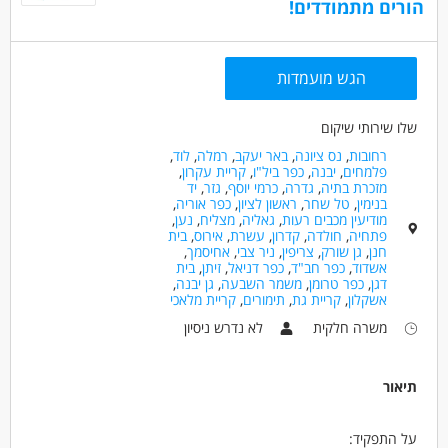
הורים מתמודדים!
חינוך, הוראה והדרכה - מדריך/ה
מאפייני משרה
הגש מועמדות
לא נדרש ניסיון
עבודה מיידית
משרה מלאה
משרה חלקית
סטודנטים
אקדמאים ללא נסיון
שלו שירותי שיקום
בני 40 פלוס
חיילים משוחררים
רחובות
,
נס ציונה
,
באר יעקב
,
רמלה
,
לוד
,
פלמחים
,
יבנה
,
כפר ביל"ו
,
קריית עקרון
,
מזכרת בתיה
,
גדרה
,
כרמי יוסף
,
גזר
,
יד
בנימין
,
טל שחר
,
ראשון לציון
,
כפר אוריה
,
מודיעין מכבים רעות
,
גאליה
,
מצליח
,
נען
,
פתחיה
,
חולדה
,
קדרון
,
עשרת
,
אירוס
,
בית
חנן
,
גן שורק
,
צריפין
,
ניר צבי
,
אחיסמך
,
אשדוד
,
כפר חב"ד
,
כפר דניאל
,
זיתן
,
בית
דגן
,
כפר טרומן
,
משמר השבעה
,
גן יבנה
,
אשקלון
,
קריית גת
,
תימורים
,
קריית מלאכי
משרה חלקית
לא נדרש ניסיון
תיאור
על התפקיד: