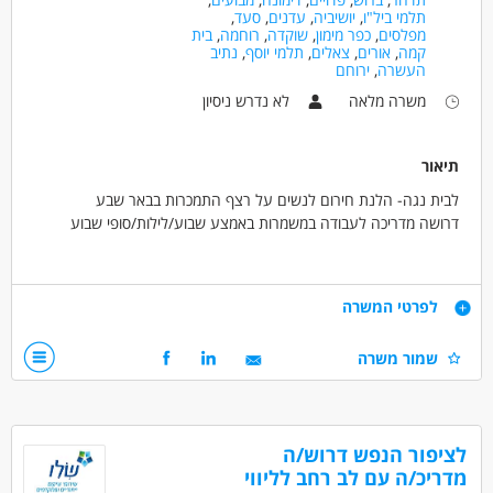
תלמי ביל"ו
,
יושיביה
,
עדנים
,
סעד
,
מפלסים
,
כפר מימון
,
שוקדה
,
רוחמה
,
בית
קמה
,
אורים
,
צאלים
,
תלמי יוסף
,
נתיב
העשרה
,
ירוחם
משרה מלאה
לא נדרש ניסיון
תיאור
לבית נגה- הלנת חירום לנשים על רצף התמכרות בבאר שבע
דרושה מדריכה לעבודה במשמרות באמצע שבוע/לילות/סופי שבוע
זו היא מסגרת מיוחדת שמקבלת נשים בהתמכרות ומובילה אותן בדרך של
אהבה וקבלה בגישה מוכוונת טראומה.
דרישות
לפרטי המשרה
יינתנו הכשרות בנושא הטראומה וטיפול בנשים.
אכפתיות, רגישות ותמיכה
שמור משרה
תנאים:
יכולת לעבוד בשעות גמישות
אפשרויות פיתוח וקידום
רצון לעזור ולתמוך בנשים בתהליך השיקום
סבסוד לימודים לתואר טיפולי
המלצה לתואר שני ועוד!
דרושים בתחום
לציפור הנפש דרוש/ה
כללי /ללא הכשרה - עובד/ת כללי
מדעי החברה - סטודנטים
מדריכ/ה עם לב רחב לליווי