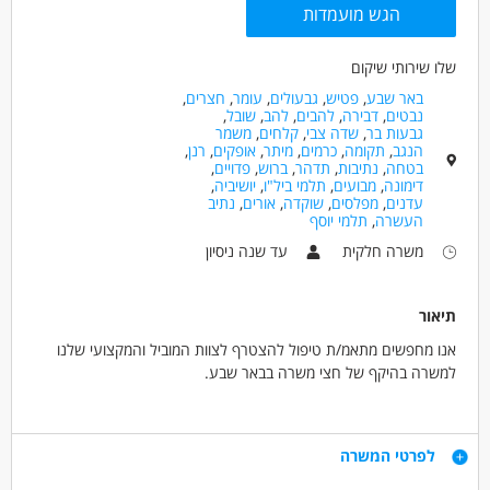
הגש מועמדות
שלו שירותי שיקום
באר שבע
,
פטיש
,
גבעולים
,
עומר
,
חצרים
,
נבטים
,
דבירה
,
להבים
,
להב
,
שובל
,
גבעות בר
,
שדה צבי
,
קלחים
,
משמר
הנגב
,
תקומה
,
כרמים
,
מיתר
,
אופקים
,
רנן
,
בטחה
,
נתיבות
,
תדהר
,
ברוש
,
פדויים
,
דימונה
,
מבועים
,
תלמי ביל"ו
,
יושיביה
,
עדנים
,
מפלסים
,
שוקדה
,
אורים
,
נתיב
העשרה
,
תלמי יוסף
משרה חלקית
עד שנה ניסיון
תיאור
אנו מחפשים מתאמ/ת טיפול להצטרף לצוות המוביל והמקצועי שלנו
למשרה בהיקף של חצי משרה בבאר שבע.
התפקיד כולל:
ליווי אישי של האנשים החיים בקהילה ומתמודדים עם אתגרים נפשיים,
דרישות
לפרטי המשרה
הדרכת צוות מדריכים, בניית תוכניות שיקום ועבודה משותפת עם גורמים
שונים בקהילה ועם משפחות הדיירים.