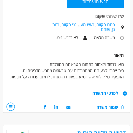
הגש מועמדות
שלו שירותי שיקום
פתח תקווה
,
ראש העין
,
גני תקווה
,
רמת
גן
,
שוהם
משרה מלאה
לא נדרש ניסיון
תיאור
בואו ללמוד ולצמוח בתחום הטראומה המורכבת!
בית ייחודי לצעירות המתמודדות עם טראומה מחפש מדריכים.ות.
התפקיד כולל ליווי אישי וסיוע בפיתוח מיומנויות לחיים, עבודה על תכניות
שיקום וניהול עצמי.
יינתנו הדרכות מקצועיות קבועות.
דרישות
לפרטי המשרה
מה תקבלו אצלנו?
ומה אנחנו מחפשים?
שמור משרה
אופציות פיתוח וקידום,
חוסן נפשי ויכולת הכלה גבוהה
סבסוד לימודים לתואר טיפולי,
ניסיון עם נוער וצעירות בסיכון - יתרון
המלצה לתואר שני ועוד!
נכונות לעבודה במשמרות
המשרה ממוקמת בגבול פתח תקווה - גבעת שמואל
דרוש.ה מלווה הורי.ת