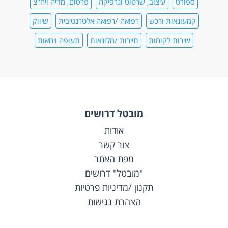
ספורט
עיצוב, שרטוט וגרפיקה
פרסום, מדיה ויח"צ
קמעונאות ורכש
רפואה /רפואה אלטרנטיבית
שיווק
שירות לקוחות
תיירות /מלונאות
תעופה וימאות
מובטל דרושים
אודות
צור קשר
מפת האתר
"מובטל" דרושים
תקנון /מדיניות פרטיות
הצהרת נגישות