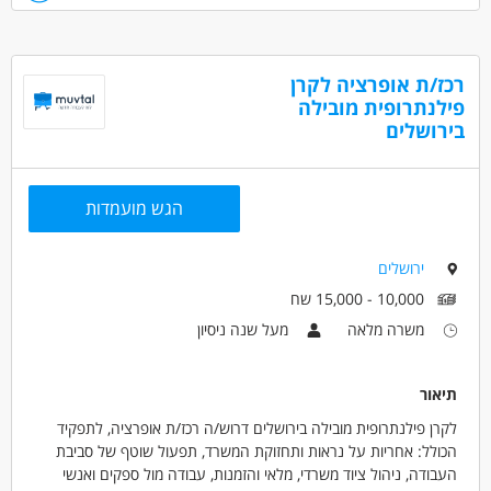
שעות קצה בין 8:00 בבוקר עד 17:00.
• ניסיון בעבודה מול מחשב
רכז/ת אופרציה לקרן
• ניסיון פקידותי / מזכירותי
פילנתרופית מובילה
• ניסיון במתן שירות לקוחות
בירושלים
• יחסי אנוש טובים
• שירותיות
• אחריות
הגש מועמדות
• ראש גדול
• עבודה מול גורמים רבים
ירושלים
דרושים בתחום
10,000 - 15,000 שח
אדמיניסטרציה ומזכירות - בק-אופיס
משרה מלאה
מעל שנה ניסיון
אדמיניסטרציה ומזכירות - מזכיר/ה
אדמיניסטרציה ומזכירות - פקיד/ה
תיאור
מאפייני משרה
לקרן פילנתרופית מובילה בירושלים דרוש/ה רכז/ת אופרציה, לתפקיד
לא נדרש ניסיון
עבודה ללא ניסיון
עבודה ללא הכשרה
הכולל: אחריות על נראות ותחזוקת המשרד, תפעול שוטף של סביבת
העבודה, ניהול ציוד משרדי, מלאי והזמנות, עבודה מול ספקים ואנשי
מתאים כעבודה שניה
עבודה מיידית
משרה חלקית