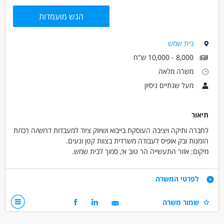
הגש מועמדות
בית שמש
8,000 - 10,000 ש"ח
משרה מלאה
מעל שנתיים ניסיון
תיאור
לחברה ותיקה ויציבה העוסקת בייבוא ושיווק ציוד למעבדות דרוש/ה רכז/ת
הזמנות ובק אופיס לעבודה משרדית בצוות קטן ונעים.
מיקום: אזור התעשייה הר טוב א׳, סמוך לבית שמש.
מה כולל התפקיד?
• קבלת הזמנות מלקוחות במייל והזנתן למערכת SAP Business One.
דרישות
לפרטי המשרה
• עבודה שוטפת מול המחסן וחברת השליחויות.
• וביצוע משימות אדמיניסטרטיביות.
מה אנחנו מחפשים?
שמור משרה
• גבייה.
• סדר, אחריות ותשומת לב גבוהה לפרטים.
• יכולת עבודה טובה עם מחשב, מיילים ומערכות מידע.