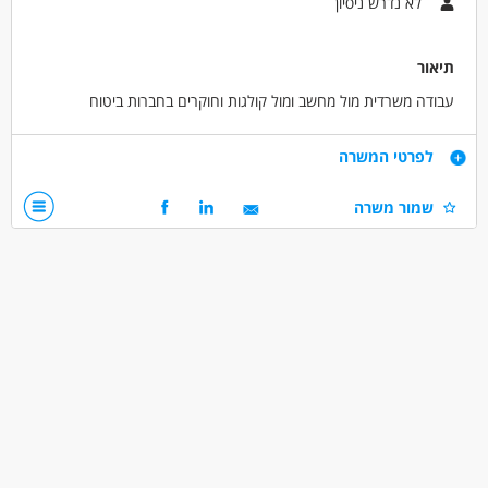
לא נדרש ניסיון
אמהות
דוברי שפות
המגזר הדתי
תיאור
עבודה משרדית מול מחשב ומול קולגות וחוקרים בחברות ביטוח
דרישות
לפרטי המשרה
ידע בסיסי בהפעלת מחשב ורצוי גם לדעת לחייך
שמור משרה
דרושים בתחום
אדמיניסטרציה ומזכירות - עוזר/ת אישי
מאפייני משרה
לא נדרש ניסיון
עבודה בשעות גמישות
עבודה מהבית
עבודה ללא ניסיון
סטודנטים
המגזר החרדי
בני 50 פלוס
בני 40 פלוס
חיילים משוחררים