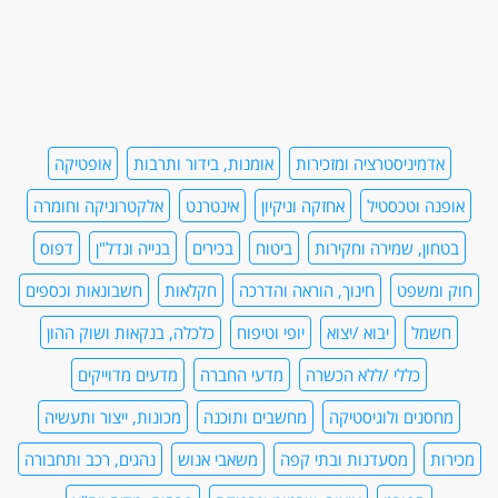
אדמיניסטרציה ומזכירות
אומנות, בידור ותרבות
אופטיקה
אופנה וטכסטיל
אחזקה וניקיון
אינטרנט
אלקטרוניקה וחומרה
בטחון, שמירה וחקירות
ביטוח
בכירים
בנייה ונדל"ן
דפוס
חוק ומשפט
חינוך, הוראה והדרכה
חקלאות
חשבונאות וכספים
חשמל
יבוא /יצוא
יופי וטיפוח
כלכלה, בנקאות ושוק ההון
כללי /ללא הכשרה
מדעי החברה
מדעים מדוייקים
מחסנים ולוגיסטיקה
מחשבים ותוכנה
מכונות, ייצור ותעשיה
מכירות
מסעדנות ובתי קפה
משאבי אנוש
נהגים, רכב ותחבורה