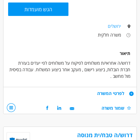
הגש מועמדות
ירושלים
משרה חלקית
תיאור
דרוש/ה אחראי/ת משלוחים לפיקוח על משלוחים לפי יעדים בעזרת
חברת הובלות, ביצוע רישום , מעקב אחר ביצוע המשלוח. עבודה בסיסית
מול מחשב .
שעות עבודה 8:00-14:00, ימים א-ה
דרישות
לפרטי המשרה
רכב חובה, עבודה מתאימה לגמלאים.
ניסיון כמחסנאי - יתרון.
שמור משרה
דרושים בתחום
כללי /ללא הכשרה - סדרן/ית
דרוש/ה טבח/ית מנוסה
מחסנים ולוגיסטיקה - תפעול, לוגיסטיקה ומלאי