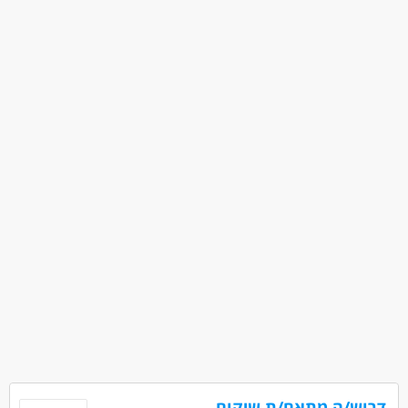
דרוש/ה מתאם/ת שיקום