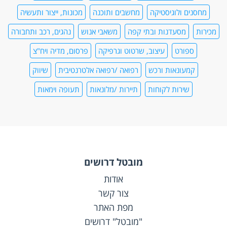
מחסנים ולוגיסטיקה
מחשבים ותוכנה
מכונות, ייצור ותעשיה
מכירות
מסעדנות ובתי קפה
משאבי אנוש
נהגים, רכב ותחבורה
ספורט
עיצוב, שרטוט וגרפיקה
פרסום, מדיה ויח"צ
קמעונאות ורכש
רפואה /רפואה אלטרנטיבית
שיווק
שירות לקוחות
תיירות /מלונאות
תעופה וימאות
מובטל דרושים
אודות
צור קשר
מפת האתר
"מובטל" דרושים