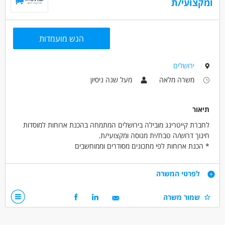
ומקצועי/ת
מאפייני משרה
עבודה מיידית
משרה חלקית
המגזר החרדי
הגש מועמדות
בני 50 פלוס
בני 40 פלוס
גמלאים /פנסיונרים
המגזר הדתי
ירושלים
משרה מלאה
מעל שנה ניסיון
תיאור
לחברת קייטרינג מובילה בירושלים המתמחה בהכנת ארוחות למוסדות
חינוך דרוש/ה טבח/ית מנוסה ומקצועי/ת.
* הכנת ארוחות לפי מתכונים מסודרים וממוחשבים
* אפשרויות קידום
* רכב חובה
דרישות
לפרטי המשרה
נסיון במטבח המוסדי
שמור משרה
דרושים בתחום