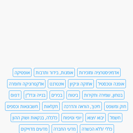
אדמיניסטרציה ומזכירות
אומנות, בידור ותרבות
אופטיקה
אופנה וטכסטיל
אחזקה וניקיון
אינטרנט
אלקטרוניקה וחומרה
בטחון, שמירה וחקירות
ביטוח
בכירים
בנייה ונדל"ן
דפוס
חוק ומשפט
חינוך, הוראה והדרכה
חקלאות
חשבונאות וכספים
חשמל
יבוא /יצוא
יופי וטיפוח
כלכלה, בנקאות ושוק ההון
כללי /ללא הכשרה
מדעי החברה
מדעים מדוייקים