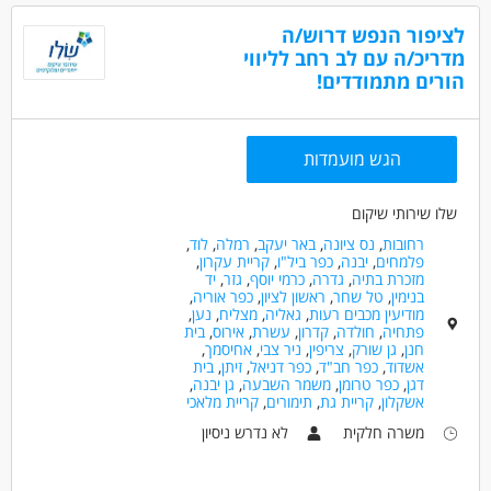
מסעדנות ובתי קפה - טבח/ית
לציפור הנפש דרוש/ה
מדריכ/ה עם לב רחב לליווי
מאפייני משרה
הורים מתמודדים!
מעל שנה ניסיון
עבודה מיידית
משרה מלאה
משרה חלקית
עבודה לפי שעות
המגזר החרדי
בני 50 פלוס
בני 40 פלוס
אמהות
הגש מועמדות
שלו שירותי שיקום
רחובות
,
נס ציונה
,
באר יעקב
,
רמלה
,
לוד
,
פלמחים
,
יבנה
,
כפר ביל"ו
,
קריית עקרון
,
מזכרת בתיה
,
גדרה
,
כרמי יוסף
,
גזר
,
יד
בנימין
,
טל שחר
,
ראשון לציון
,
כפר אוריה
,
מודיעין מכבים רעות
,
גאליה
,
מצליח
,
נען
,
פתחיה
,
חולדה
,
קדרון
,
עשרת
,
אירוס
,
בית
חנן
,
גן שורק
,
צריפין
,
ניר צבי
,
אחיסמך
,
אשדוד
,
כפר חב"ד
,
כפר דניאל
,
זיתן
,
בית
דגן
,
כפר טרומן
,
משמר השבעה
,
גן יבנה
,
אשקלון
,
קריית גת
,
תימורים
,
קריית מלאכי
משרה חלקית
לא נדרש ניסיון