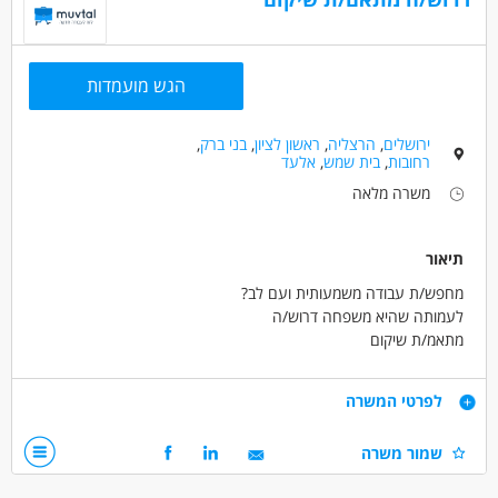
הגש מועמדות
ירושלים
,
הרצליה
,
ראשון לציון
,
בני ברק
,
רחובות
,
בית שמש
,
אלעד
משרה מלאה
תיאור
מחפש/ת עבודה משמעותית ועם לב?
לעמותה שהיא משפחה דרוש/ה
מתאמ/ת שיקום
לעבודה שיקומית עם מתמודדי נפש באזור: ירושלים/בית
דרישות
לפרטי המשרה
שמש/הרצליה/ראשל”צ/בני ברק/בת ים/חולון
אנחנו נשמח לצרף אותך:
שמור משרה
*בעל/ת תואר בעבודה סוציאלית או תואר רלוונטי אחר במקצועות
* תיאום טיפול למתמודדי נפש, הכולל בניית תוכניות שיקום מותאמות
הבריאות והטיפול