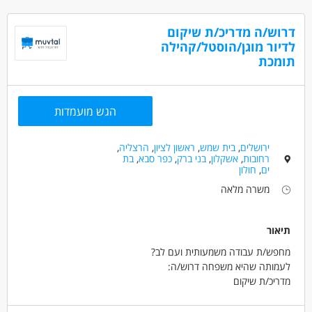
אישית וליווי מקצועי לאורך תהליך השיקום.
*יכולת אמפתיה, הכלה ויחסי אנוש מצוינים
*עבודה בצוות רב־מקצועי ושיתוף פעולה עם גורמי טיפול וקהילה
*יוזמה, יצירתיות וסבלנות
דרוש/ה מדריכ/ת שיקום
*חיזוק עצמאות, תפקוד ואיכות החיים של מקבלי השירות
*יכולת עבודה עצמאית לצד עבודה בצוות
לדיור מוגן/הוסטל/קהילה
תומכת
מזמינים אתכם להצטרף לצוות התומך והחם שלנו!
דרושים בתחום
רפואה /רפואה אלטרנטיבית - בריאות הנפש
הגש מועמדות
מאפייני משרה
עבודה מיידית
משרה מלאה
משרה חלקית
ירושלים
,
בית שמש
,
ראשון לציון
,
הרצליה
,
סטודנטים
רחובות
,
אשקלון
,
בני ברק
,
כפר סבא
,
בת
ים
,
חולון
משרה מלאה
תיאור
מחפש/ת עבודה משמעותית ועם לב?
לעמותה שהיא משפחה דרוש/ה:
מדריכ/ת שיקום
לעבודה שיקומית עם מתמודדי נפש בדיור מוגן/הוסטל/קהילת תומכת