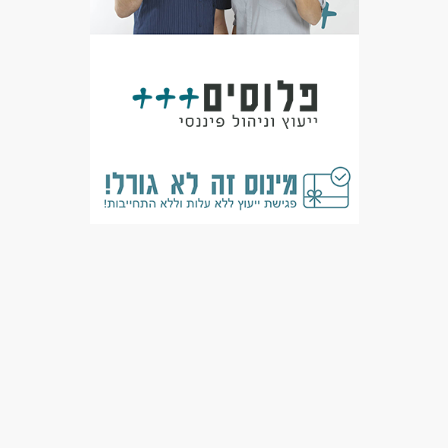
המגזר החרדי
בני 50 פלוס
בני 40 פלוס
דוברי שפות
המגזר הדתי