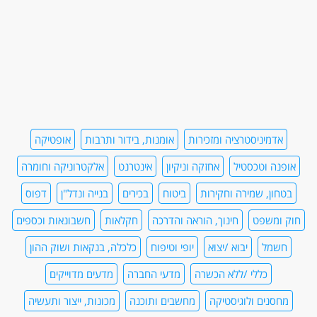
אדמיניסטרציה ומזכירות
אומנות, בידור ותרבות
אופטיקה
אופנה וטכסטיל
אחזקה וניקיון
אינטרנט
אלקטרוניקה וחומרה
בטחון, שמירה וחקירות
ביטוח
בכירים
בנייה ונדל"ן
דפוס
חוק ומשפט
חינוך, הוראה והדרכה
חקלאות
חשבונאות וכספים
חשמל
יבוא /יצוא
יופי וטיפוח
כלכלה, בנקאות ושוק ההון
כללי /ללא הכשרה
מדעי החברה
מדעים מדוייקים
מחסנים ולוגיסטיקה
מחשבים ותוכנה
מכונות, ייצור ותעשיה