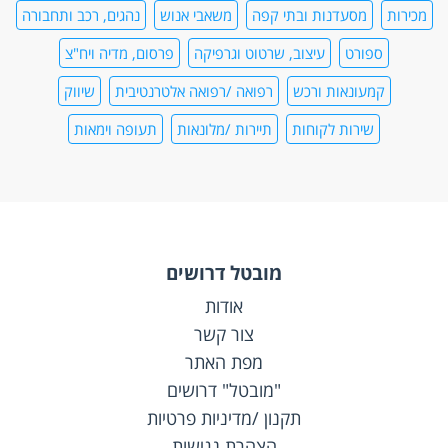
מכירות
מסעדנות ובתי קפה
משאבי אנוש
נהגים, רכב ותחבורה
ספורט
עיצוב, שרטוט וגרפיקה
פרסום, מדיה ויח"צ
קמעונאות ורכש
רפואה /רפואה אלטרנטיבית
שיווק
שירות לקוחות
תיירות /מלונאות
תעופה וימאות
מובטל דרושים
אודות
צור קשר
מפת האתר
"מובטל" דרושים
תקנון /מדיניות פרטיות
הצהרת נגישות