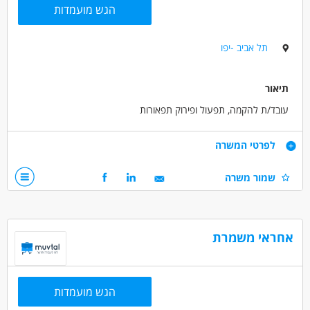
הגש מועמדות
תל אביב -יפו
תיאור
עובד/ת להקמה, תפעול ופירוק תפאורות
דרישות
לפרטי המשרה
נכונות לעבודה בשעות עבודה גמישות כולל בשעות הערב והלילה
שמור משרה
לפי הצורך.
בעל/ת גישה טכנית.
אחראי משמרת
עבודה לטווח ארוך ותנאים סוציאליים מלאים.
דרושים בתחום
הגש מועמדות
כללי /ללא הכשרה - עובד/ת כללי