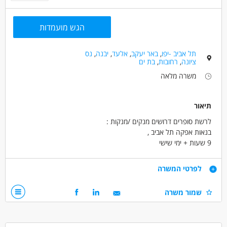
הגש מועמדות
תל אביב -יפו
,
באר יעקב
,
אלעד
,
יבנה
,
נס
ציונה
,
רחובות
,
בת ים
משרה מלאה
תיאור
לרשת סופרים דרושים מנקים /מנקות :
בנאות אפקה תל אביב ,
9 שעות + ימי שישי
דרישות
לפרטי המשרה
דרושים עובדי ניקיון למגוון חברות ותפקידים
שמור משרה
באזור תל אביב
דרושים בתחום