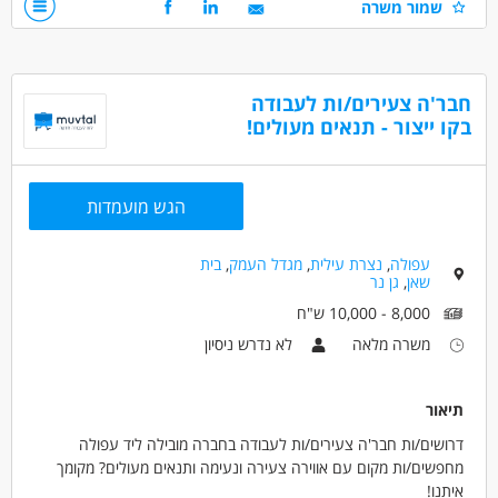
שמור משרה
יכולת עבודה בצוות - חובה
שכר התחלתי: 38 ש"ח + בונוסים על ביצועים!
נכונות לביצוע עבודה עדינה ומונוטונית - חובה
מערך הסעות: קריות, חיפה, הדר, יוקנעם.
קליטה ישירה לחברה!
דרושים בתחום
חבר'ה צעירים/ות לעבודה
תנאים סוציאליים - מתנות בחגים, קרן פנסיה, ימי חופשה ומחלה ועוד'...
מכונות, ייצור ותעשיה - עובדי ייצור
כללי /ללא הכשרה - אריזה
בקו ייצור - תנאים מעולים!
מאפייני משרה
הגש מועמדות
לא נדרש ניסיון
עבודה מועדפת
עבודה ללא ניסיון
עבודה עם שעות נוספות
משרה מלאה
עבודת משמרות
בני 50 פלוס
בני 40 פלוס
חיילים משוחררים
עפולה
,
נצרת עילית
,
מגדל העמק
,
בית
שאן
,
גן נר
8,000 - 10,000 ש"ח
משרה מלאה
לא נדרש ניסיון
תיאור
דרושים/ות חבר'ה צעירים/ות לעבודה בחברה מובילה ליד עפולה
מחפשים/ות מקום עם אווירה צעירה ונעימה ותנאים מעולים? מקומך
איתנו!