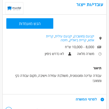
כללי /ללא הכשרה - מנקה
עובדי/ות ייצור
מאפייני משרה
כולל שישי
עבודה ללא ניסיון
משרה מלאה
הגש מועמדות
עבודת משמרות
יקנעם (מושבה)
,
יקנעם עילית
,
קריית
אתא
,
קריית ביאליק
,
חיפה
8,000 - 10,000 ש"ח
משרה מלאה
לא נדרש ניסיון
תיאור
עבודה עדינה ומונוטונית, משולבת עמידה וישיבה, מקום עבודה נקי
וממוזג!
שעות עבודה :
06:30-15:30 / 15:30-23:45 כולל שעות נוספות 3 פעמים בשבוע.
דרישות
לפרטי המשרה
מוכר כעבודה מועדפת לחיילים/ות משוחררים/ות !
קבלת כרטיס סיבוס לארוחות !
ניסיון קודם במפעלים - יתרון משמעותי