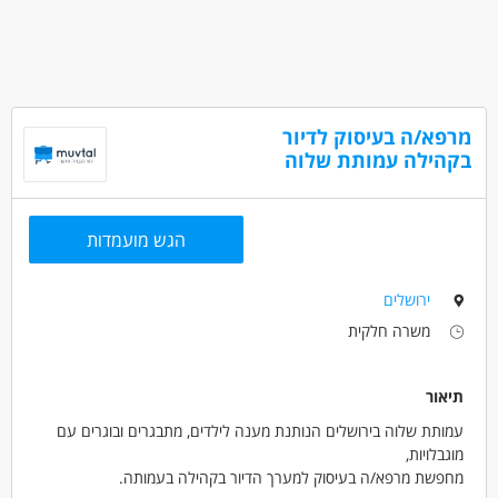
עבודה עם שעות נוספות
עבודה מיידית
משרה חלקית
סטודנטים
אקדמאים ללא נסיון
בני 40 פלוס
חיילים משוחררים
מרפא/ה בעיסוק לדיור
בקהילה עמותת שלוה
הגש מועמדות
ירושלים
משרה חלקית
תיאור
עמותת שלוה בירושלים הנותנת מענה לילדים, מתבגרים ובוגרים עם
מוגבלויות,
מחפשת מרפא/ה בעיסוק למערך הדיור בקהילה בעמותה.