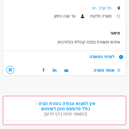
תל אביב -יפו
מאפייני משרה
משרה חלקית
עד שנה ניסיון
תיאור
אחראי משמרת במרכז קהילתי בפלורנטין
דרישות
לפרטי המשרה
אחראיות על משמרת ערב
שמור משרה
מתן שירות לקהל
מתן מענה ושירות לצוות המורים והמדריכים
דרושים בתחום
כללי /ללא הכשרה - עובד/ת כללי
איך למצוא עבודה בעזרת הצ׳ט -
כולל פרומפט מוכן לשימוש
מאפייני משרה
[המאמר יפתח בדף חדש]
עד שנה ניסיון
מתאים כעבודה שניה