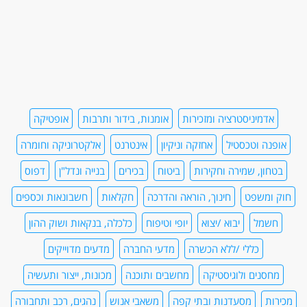
אדמיניסטרציה ומזכירות
אומנות, בידור ותרבות
אופטיקה
אופנה וטכסטיל
אחזקה וניקיון
אינטרנט
אלקטרוניקה וחומרה
בטחון, שמירה וחקירות
ביטוח
בכירים
בנייה ונדל"ן
דפוס
חוק ומשפט
חינוך, הוראה והדרכה
חקלאות
חשבונאות וכספים
חשמל
יבוא /יצוא
יופי וטיפוח
כלכלה, בנקאות ושוק ההון
כללי /ללא הכשרה
מדעי החברה
מדעים מדוייקים
מחסנים ולוגיסטיקה
מחשבים ותוכנה
מכונות, ייצור ותעשיה
מכירות
מסעדנות ובתי קפה
משאבי אנוש
נהגים, רכב ותחבורה