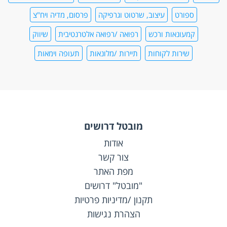
ספורט
עיצוב, שרטוט וגרפיקה
פרסום, מדיה ויח"צ
קמעונאות ורכש
רפואה /רפואה אלטרנטיבית
שיווק
שירות לקוחות
תיירות /מלונאות
תעופה וימאות
מובטל דרושים
אודות
צור קשר
מפת האתר
"מובטל" דרושים
תקנון /מדיניות פרטיות
הצהרת נגישות