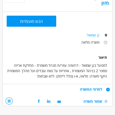
מזון
מאפייני משרה
עבודה ללא ניסיון
עבודה ללא הכשרה
הגש מועמדות
עבודה עם שעות נוספות
עבודה מיידית
משרה מלאה
שירות צבאי מלא
ללא עבר פלילי
יוצאי יחידות קרביות
גן שמואל
משרה מלאה
תיאור
למפעל בגן שמואל - דרוש/ה עוזר/ת מנהל משמרת - מחלקת אריזה
מספר 2 בניהול המשמרת , אחריות על צוות עובדים ועל מהלך המשמרת
היקף משרה: מלאה, א-ו (כולל לילות). ללא שבתות!
דרישות
לפרטי המשרה
דרישות התפקיד:התמודדות טובה במצבי לחץ, יכולת ניהול צוות
שמור משרה
עובדים, הבנה טכנית, יכולת עבודה פיזית, שליטה מלאה בעברית,
יכולת עבודה עם מחשב.