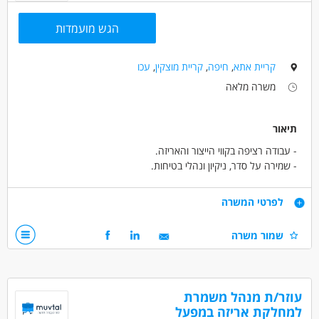
הגש מועמדות
קריית אתא
,
חיפה
,
קריית מוצקין
,
עכו
משרה מלאה
תיאור
- עבודה רציפה בקווי הייצור והאריזה.
- שמירה על סדר, ניקיון ונהלי בטיחות.
דרישות
לפרטי המשרה
- נכונות לעבודה פיזית מתונה ועבודה במשרה מלאה.
שמור משרה
- רצינות, אחריות, נכונות ללמוד ומוסר עבודה גבוה.
- נכונות לשעות נוספות.
דרושים בתחום
עוזר/ת מנהל משמרת
מכונות, ייצור ותעשיה - עובדי ייצור
למחלקת אריזה במפעל