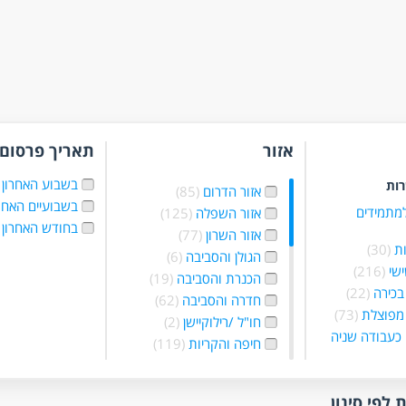
אזור
תאריך פרסום
בשבוע האחרון
רות
אזור הדרום
(85)
בשבועיים האחר
למתמידים
אזור השפלה
(125)
בחודש האחרון
אזור השרון
(77)
ת
(30)
הגולן והסביבה
(6)
ישי
(216)
הכנרת והסביבה
(19)
בכירה
(22)
חדרה והסביבה
(62)
מפוצלת
(73)
חו"ל /רילוקיישן
(2)
כעבודה שניה
חיפה והקריות
(119)
יהודה שומרון
בלילה
(119)
והסביבה
(51)
 בשעות
ירושלים והסביבה