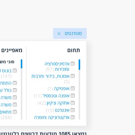
סטודנטים
תחום
מאפיינים
סוגי מש
אדמיניסטרציה
ומזכירות
(97)
בונוס 
אומנות, בידור ותרבות
(147)
(5)
התמחו
אופטיקה
(1)
כולל ש
אופנה וטכסטיל
(11)
משרה 
אחזקה וניקיון
(42)
משרה 
אינטרנט
(15)
מתאים 
אלקטרוניקה וחומרה
(288)
(7)
עבודה 
בטחון, שמירה
עבודה
נמצאו 1085 מודעות דרושים רלוונטיות לפי סינון