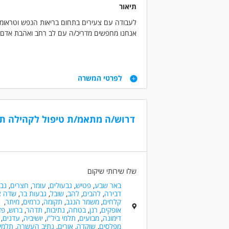
תיאור
לעבודה עם צעירים בתחום בריאות הנפש וטראומ
אנחנו מחפשים מדריכ/ה עם לב רחב ואהבת אדם
מה בתפקיד?
ליווי וסיוע למתמודדים בפיתוח מיומנויות אישיות, עב
דרישות
בניה ועבודה על תוכנית השיקום של המתמודד/ת וני
לפרטי המשרה
תינתן הכשרה מקצועית קבועה!
דרישות:
רצון לעזור לאחר
תנאים:
אמפתיה ואסרטיביות
דרוש/ה מתאמ/ת טיפול לקהילה תו
היקף משרה גמיש
אפשרויות פיתוח וקידום
דרושים בתחום
סבסוד לימודים לתואר טיפולי
כללי /ללא הכשרה - עובד/ת כללי
חינוך, ה
המלצה לתואר שני ועוד!
רפואה /רפואה אלטרנטיבית - בריאות הנפש
שלו שירותי שיקום
באר שבע
,
פטיש
,
גבעולים
,
עומר
,
חצרים
,
נב
מאפייני משרה
דבירה
,
להבים
,
להב
,
שובל
,
גבעות בר
,
שדה צ
לא נדרש ניסיון
עבודה ללא ניסיון
עבודה
קלחים
,
משמר הנגב
,
תקומה
,
כרמים
,
מיתר
,
אופקים
,
רנן
,
בטחה
,
נתיבות
,
תדהר
,
ברוש
,
פד
אקדמאים ללא נסיון
בני 40 פלוס
חיילי
דימונה
,
מבועים
,
תלמי ביל"ו
,
יושיביה
,
עדנים
,
מפלסים
,
שוקדה
,
אורים
,
נתיב העשרה
,
תלמי 