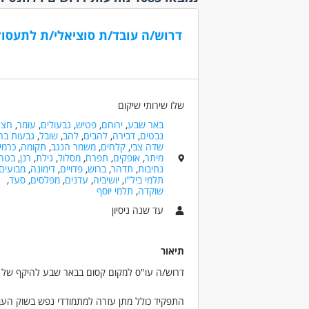
וחקירות
(43)
גמישו
ביטוח
(11)
עבודה 
בנייה ונדל"ן
(23)
דרוש/ה עובד/ת סוציאלי/ת לתעסו
עבודה 
דפוס
(9)
/עצמא
עבודה 
חוק ומשפט
(9)
(209)
חינוך, הוראה והדרכה
עבודה ל
(281)
(517)
שלו שירותי שיקום
חקלאות
(9)
עבודה
באר שבע
,
ירוחם
,
פטיש
,
גבעולים
,
עומר
,
חצר
חשבונאות וכספים
נבטים
,
דבירה
,
להבים
,
להב
,
שובל
,
גבעות בר
עבודה
(19)
שדה צבי
,
קלחים
,
משמר הנגב
,
תקומה
,
כרמי
עבודה 
חשמל
(3)
מיתר
,
אופקים
,
תפרח
,
מסלול
,
גילת
,
רנן
,
בטח
נתיבות
,
תדהר
,
ברוש
,
פדויים
,
דימונה
,
מבועים
עבודה
יבוא /יצוא
(1)
תלמי ביל"ו
,
יושיביה
,
עדנים
,
מפלסים
,
סעד
,
עבודה 
יופי וטיפוח
(9)
שוקדה
,
תלמי יוסף
לחו"ל
)
כלכלה, בנקאות ושוק
עד שנה ניסיון
עבודה 
ההון
(1)
(13)
כללי /ללא הכשרה
עבודה 
(113)
תיאור
נוספו
מדעי החברה
(44)
רילוקיי
דרוש/ה עו"ס למקום קסום בבאר שבע להיקף של
מדעים מדוייקים
(3)
מחסנים ולוגיסטיקה
היקף
התפקיד כולל מתן עזרה למתמודדי נפש בשוק העבוד
(39)