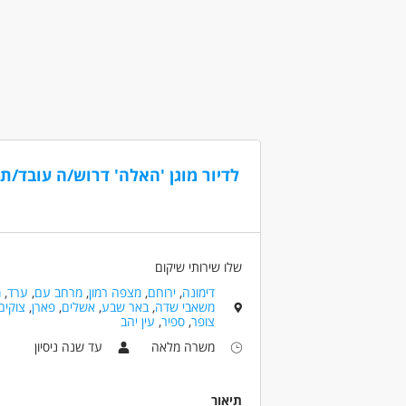
מאפייני משרה
עד שנה ניסיון
משרה חלקית
סטודנטים
לדיור מוגן 'האלה' דרוש/ה עובד/ת 
שלו שירותי שיקום
דימונה
,
ירוחם
,
מצפה רמון
,
מרחב עם
,
ערד
,
מ
משאבי שדה
,
באר שבע
,
אשלים
,
פארן
,
צוקים
צופר
,
ספיר
,
עין יהב
משרה מלאה
עד שנה ניסיון
תיאור