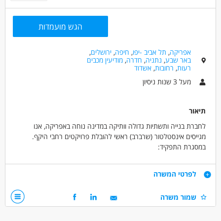
הגש מועמדות
אפריקה
,
תל אביב -יפו
,
חיפה
,
ירושלים
,
באר שבע
,
נתניה
,
חדרה
,
מודיעין מכבים
רעות
,
רחובות
,
אשדוד
מעל 3 שנות ניסיון
תיאור
לחברת בנייה ותשתיות גדולה וותיקה במדינה נוחה באפריקה, אנו
מגייסים אינסטלטור (שרברב) ראשי להובלת פרויקטים רחבי היקף.
במסגרת התפקיד:
- ניהול מערך האינסטלציה: אחריות כוללת על כל נושאי האינסטלציה
באתרי הבנייה של החברה.
דרישות
לפרטי המשרה
- ניהול והנחיית צוותים: הובלה מקצועית של צוותי אינסטלטורים מקומיים
בשטח.
- ניסיון מקצועי מוכח: ניסיון משמעותי כאינסטלטור ראשי/מנהל
שמור משרה
- ניהול רכש ולוגיסטיקה: אפיון והזמנת ציוד רלוונטי, עבודה מול ספקים
עבודה, עם דגש מובהק על עבודה על בניינים שלמים ומבנים
ובקרת מלאי.
ציבוריים.
- פיקוח ובקרה: הבטחת סטנדרטים גבוהים, קריאת תוכניות מורכבות,