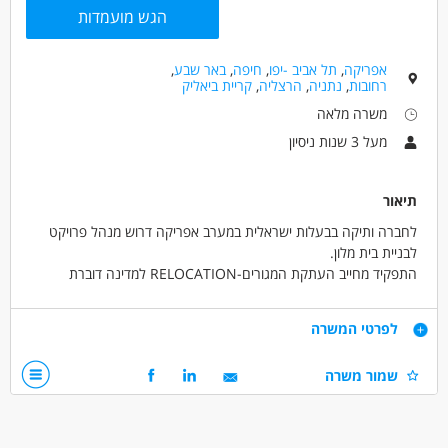
הגש מועמדות
רמת דיוק גבוהה, ארגון וסדר בעבודה מול ריבוי משימות
נכונות לרילוקיישן
אפריקה
,
תל אביב -יפו
,
חיפה
,
באר שבע
,
דרושים בתחום
רחובות
,
נתניה
,
הרצליה
,
קריית ביאליק
חשבונאות וכספים - חשבות
חשבונאות וכספים - כלכלן/ית
משרה מלאה
חשבונאות וכספים - רואה חשבון
מעל 3 שנות ניסיון
מאפייני משרה
תיאור
מעל שנתיים ניסיון
עבודה עם נסיעות לחו"ל
רילוקיישן
לחברה ותיקה בבעלות ישראלית במערב אפריקה דרוש מנהל פרויקט
משרה מלאה
לבניית בית מלון.
התפקיד מחייב העתקת המגורים-RELOCATION למדינה דוברת
אנגלית במערב אפריקה בתנאי רווק.
דרישות
לפרטי המשרה
- מהנדס בניין / אזרחי
שמור משרה
- ניסיון בבניית בתי מלון / ציבורי של כ-5 שנים
- שליטה באנגלית