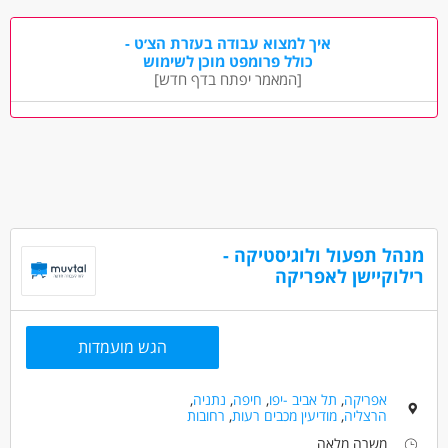
דרושים בתחום
בנייה ונדל"ן - הנדסה אזרחית
איך למצוא עבודה בעזרת הצ׳ט -
בנייה ונדל"ן - מהנדס בינוי ותשתיות
כולל פרומפט מוכן לשימוש
[המאמר יפתח בדף חדש]
בנייה ונדל"ן - מנהל/ת פרוייקטים
מאפייני משרה
מעל 3 שנות ניסיון
עבודה עם נסיעות לחו"ל
עבודה כפרילאנסר.ית /עצמאי.ת
רילוקיישן
בונוס למתמידים
משרה מלאה
בני 40 פלוס
מנהל תפעול ולוגיסטיקה -
רילוקיישן לאפריקה
הגש מועמדות
אפריקה
,
תל אביב -יפו
,
חיפה
,
נתניה
,
הרצליה
,
מודיעין מכבים רעות
,
רחובות
משרה מלאה