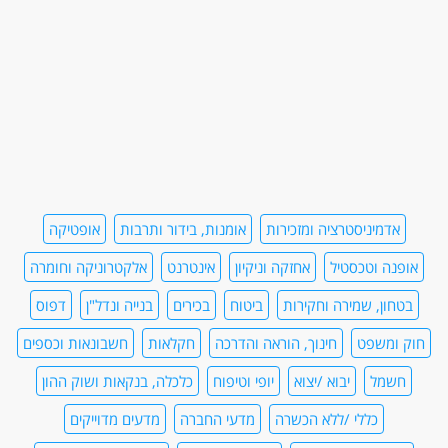
אדמיניסטרציה ומזכירות
אומנות, בידור ותרבות
אופטיקה
אופנה וטכסטיל
אחזקה וניקיון
אינטרנט
אלקטרוניקה וחומרה
בטחון, שמירה וחקירות
ביטוח
בכירים
בנייה ונדל"ן
דפוס
חוק ומשפט
חינוך, הוראה והדרכה
חקלאות
חשבונאות וכספים
חשמל
יבוא /יצוא
יופי וטיפוח
כלכלה, בנקאות ושוק ההון
כללי /ללא הכשרה
מדעי החברה
מדעים מדוייקים