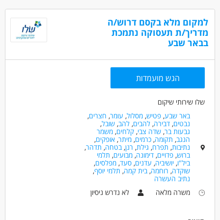
למקום מלא בקסם דרוש/ה
מדריך/ת תעסוקה נתמכת
בבאר שבע
הגש מועמדות
שלו שירותי שיקום
באר שבע
,
פטיש
,
מסלול
,
עומר
,
חצרים
,
נבטים
,
דבירה
,
להבים
,
להב
,
שובל
,
גבעות בר
,
שדה צבי
,
קלחים
,
משמר
הנגב
,
תקומה
,
כרמים
,
מיתר
,
אופקים
,
נתיבות
,
תפרח
,
גילת
,
רנן
,
בטחה
,
תדהר
,
ברוש
,
פדויים
,
דימונה
,
מבועים
,
תלמי
ביל"ו
,
יושיביה
,
עדנים
,
סעד
,
מפלסים
,
שוקדה
,
רוחמה
,
בית קמה
,
תלמי יוסף
,
נתיב העשרה
משרה מלאה
לא נדרש ניסיון