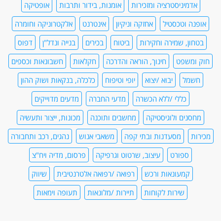
אדמיניסטרציה ומזכירות
אומנות, בידור ותרבות
אופטיקה
אופנה וטכסטיל
אחזקה וניקיון
אינטרנט
אלקטרוניקה וחומרה
בטחון, שמירה וחקירות
ביטוח
בכירים
בנייה ונדל"ן
דפוס
חוק ומשפט
חינוך, הוראה והדרכה
חקלאות
חשבונאות וכספים
חשמל
יבוא /יצוא
יופי וטיפוח
כלכלה, בנקאות ושוק ההון
כללי /ללא הכשרה
מדעי החברה
מדעים מדוייקים
מחסנים ולוגיסטיקה
מחשבים ותוכנה
מכונות, ייצור ותעשיה
מכירות
מסעדנות ובתי קפה
משאבי אנוש
נהגים, רכב ותחבורה
ספורט
עיצוב, שרטוט וגרפיקה
פרסום, מדיה ויח"צ
קמעונאות ורכש
רפואה /רפואה אלטרנטיבית
שיווק
שירות לקוחות
תיירות /מלונאות
תעופה וימאות