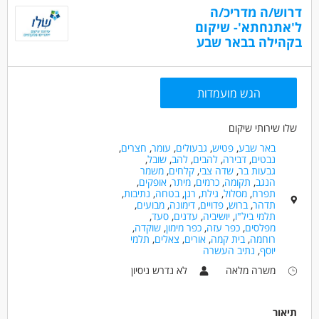
דרושים בתחום
דרוש/ה מדריכ/ה
אפשרויות פיתוח וקידום,
חינוך, הוראה והדרכה - מדריך/ה
ל'אתנחתא'- שיקום
סבסוד לימודים לתואר טיפולי,
בקהילה בבאר שבע
כללי /ללא הכשרה - עובד/ת כללי
מדעי החברה - סטודנטים
המלצה לתואר שני ועוד!
מאפייני משרה
הגש מועמדות
מעל שנתיים ניסיון
עבודה ללא ניסיון
עבודה מיידית
משרה מלאה
משרה חלקית
סטודנטים
שלו שירותי שיקום
אקדמאים ללא נסיון
בני 40 פלוס
חיילים משוחררים
באר שבע
,
פטיש
,
גבעולים
,
עומר
,
חצרים
,
נבטים
,
דבירה
,
להבים
,
להב
,
שובל
,
גבעות בר
,
שדה צבי
,
קלחים
,
משמר
הנגב
,
תקומה
,
כרמים
,
מיתר
,
אופקים
,
תפרח
,
מסלול
,
גילת
,
רנן
,
בטחה
,
נתיבות
,
תדהר
,
ברוש
,
פדויים
,
דימונה
,
מבועים
,
תלמי ביל"ו
,
יושיביה
,
עדנים
,
סעד
,
מפלסים
,
כפר עזה
,
כפר מימון
,
שוקדה
,
רוחמה
,
בית קמה
,
אורים
,
צאלים
,
תלמי
יוסף
,
נתיב העשרה
משרה מלאה
לא נדרש ניסיון
תיאור