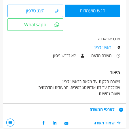
הגש מועמדות
הצג טלפון
מאפייני משרה
לא נדרש ניסיון
עבודה ללא ניסיון
עבודה מיידית
Whatsapp
משרה מלאה
משרה חלקית
סטודנטים
אקדמאים ללא נסיון
בני 40 פלוס
חיילים משוחררים
מרכז אריאדנה
ראשון לציון
משרה מלאה
לא נדרש ניסיון
תיאור
משרה חלקית עד מלאה בראשון לציון
שכוללת עבודת אדמינסטרטיבית, תפעולית והדרכתית
שעות גמישות
סביבת עבודה נעימה.
אפשרויות קידום
דרישות
לפרטי המשרה
רוסית ברמת קריאה וכתיבה חובה!
שמור משרה
עברית על בוריה