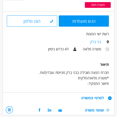
משרה חמה
הגש מועמדות
הצג טלפון
רשת ישי הפצות
בני ברק
משרה מלאה
לא נדרש ניסיון
תיאור
חברת הפצה מובילה בבני ברק מגייסת עובדים/ות.
*משרה מלאה/חלקית
תיאור התפקיד:
חלוקת עיתונים בבנייני מגורים בבני ברק.
שכר ותנאים:
דרישות
לפרטי המשרה
* תנאים סוציאליים מלאים
* עבודה יציבה לטווח ארוך
כושר גופני מינימלי
שמור משרה
* שכר: 60 ₪ לשעה
רצינות, אמינות ואחריות