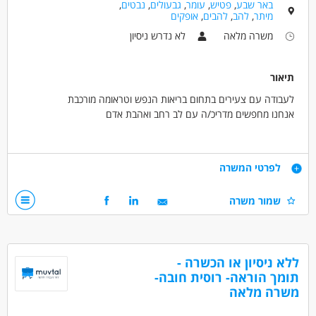
באר שבע
,
פטיש
,
עומר
,
גבעולים
,
נבטים
,
מיתר
,
להב
,
להבים
,
אופקים
משרה מלאה
לא נדרש ניסיון
תיאור
לעבודה עם צעירים בתחום בריאות הנפש וטראומה מורכבת
אנחנו מחפשים מדריכ/ה עם לב רחב ואהבת אדם
מה בתפקיד?
ליווי וסיוע למתמודדים בפיתוח מיומנויות אישיות, עבודה עם צוות וותיק
דרישות
לפרטי המשרה
ומקצועי,
בניה ועבודה על תוכנית השיקום של המתמודד/ת וניהול עצמי במגוון
דרישות:
שמור משרה
תחומי החיים.
רצון לעזור לאחר
תינתן הכשרה מקצועית קבועה!
אמפתיה ואסרטיביות
תנאים:
דרושים בתחום
ללא ניסיון או הכשרה -
היקף משרה גמיש
כללי /ללא הכשרה - עובד/ת כללי
תומך הוראה- רוסית חובה-
אפשרויות פיתוח וקידום
משרה מלאה
חינוך, הוראה והדרכה - מדריך/ה
סבסוד לימודים לתואר טיפולי
המלצה לתואר שני ועוד!
רפואה /רפואה אלטרנטיבית - בריאות הנפש