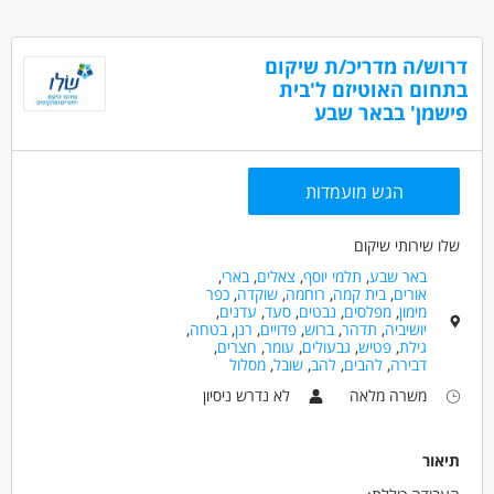
דרושים בתחום
כללי /ללא הכשרה - סדרן/ית
דרוש/ה מדריכ/ת שיקום
בתחום האוטיזם ל'בית
כללי /ללא הכשרה - עובד/ת כללי
פישמן' בבאר שבע
כללי /ללא הכשרה - עובדי דואר
מאפייני משרה
הגש מועמדות
לא נדרש ניסיון
עבודה ללא ניסיון
עבודה מיידית
משרה מלאה
משרה חלקית
סטודנטים
שלו שירותי שיקום
אקדמאים ללא נסיון
בני 50 פלוס
בני 40 פלוס
באר שבע
,
תלמי יוסף
,
צאלים
,
בארי
,
אורים
,
בית קמה
,
רוחמה
,
שוקדה
,
כפר
מימון
,
מפלסים
,
נבטים
,
סעד
,
עדנים
,
יושיביה
,
תדהר
,
ברוש
,
פדויים
,
רנן
,
בטחה
,
גילת
,
פטיש
,
גבעולים
,
עומר
,
חצרים
,
דבירה
,
להבים
,
להב
,
שובל
,
מסלול
משרה מלאה
לא נדרש ניסיון
תיאור