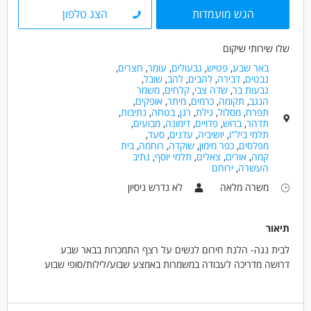
כללי /ללא הכשרה - עובד/ת כללי
הגש מועמדות
הצג טלפון
מאפייני משרה
שלו שירותי שיקום
לא נדרש ניסיון
עבודה מיידית
משרה מלאה
באר שבע
,
פטיש
,
גבעולים
,
עומר
,
חצרים
,
נבטים
,
דבירה
,
להבים
,
להב
,
שובל
,
משרה חלקית
סטודנטים
אקדמאים ללא נסיון
גבעות בר
,
שדה צבי
,
קלחים
,
משמר
בני 40 פלוס
חיילים משוחררים
הנגב
,
תקומה
,
כרמים
,
מיתר
,
אופקים
,
תפרח
,
מסלול
,
גילת
,
רנן
,
בטחה
,
נתיבות
,
תדהר
,
ברוש
,
פדויים
,
דימונה
,
מבועים
,
תלמי ביל"ו
,
יושיביה
,
עדנים
,
סעד
,
מפלסים
,
כפר מימון
,
שוקדה
,
רוחמה
,
בית
קמה
,
אורים
,
צאלים
,
תלמי יוסף
,
נתיב
העשרה
,
ירוחם
משרה מלאה
לא נדרש ניסיון
תיאור
לבית נגה- הלנת חירום לנשים על רצף התמכרות בבאר שבע
דרושה מדריכה לעבודה במשמרות באמצע שבוע/לילות/סופי שבוע
זו היא מסגרת מיוחדת שמקבלת נשים בהתמכרות ומובילה אותן בדרך של
אהבה וקבלה בגישה מוכוונת טראומה.