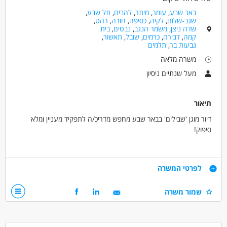
באר שבע
,
עומר
,
מיתר
,
להבים
,
תל שבע
,
שגב-שלום
,
לקיה
,
כסיפה
,
חורה
,
רהט
,
שדה ניצן
,
משמר הנגב
,
נבטים
,
בית
קמה
,
דבירה
,
כרמים
,
שובל
,
תאשור
,
גבעות בר
,
תלמים
משרה מלאה
מעל שנתיים ניסיון
תיאור
דיור מוגן 'שבילים' בבאר שבע מחפש מדריכ/ה לתפקיד מעניין ומלא
סיפוק!
מה בתפקיד?
ליווי וסיוע למתמודדים בפיתוח מיומנויות אישיות,
דרישות
לפרטי המשרה
בניה ועבודה על תוכנית השיקום של המתמודד/ת
וניהול עצמי במגוון תחומי החיים.
רצון לעזור לאחר
שמור משרה
תינתן הכשרה מקצועית קבועה!
אמפתיה ואסרטיביות
היקף משרה גמיש
למתאימים.ות:
עבודה במשרה מלאה עם שעות גמישות