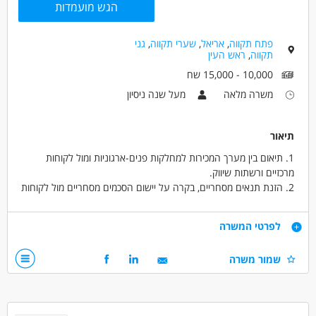
הגש מועמדות
פתח תקווה
,
אריאל
,
שערי תקווה
,
גני
תקווה
,
ראש העין
10,000 - 15,000 שח
משרה מלאה
מעל שנה ניסיון
תיאור
1. תיאום בין מערך המכירות למחלקות פנים-ארגוניות ומול לקוחות
מרכזיים ורשתות שיווק.
2. הזנת תנאים מסחריים, בקרה על יישום הסכמים מסחריים מול לקוחות
רשתיים וסיטונאים: מבצעים, תקציבים, 3. הנחות והכנת דוחות מכירה
וניתוחים מסחריים.
דרישות
לפרטי המשרה
4. הכנת דוחות מכירה וניתוחים מסחריים, תמיכה בקבלת החלטות
5. תמיכה בהיערכות להשקות מוצרים חדשים וקמפיינים שיווקיים
שמור משרה
6. עבודה עצמאית
1. 1-3 ש"נ בתפקיד דומה בחברת מזון/משקאות/קמעונאות
2. תואר ראשון - יתרון
3. שליטה מלאה ב-Excel כולל נוסחאות, Pivot ודוחות
*תנאי העבודה*:
4. ניסיון בעבודה עם מערכות ERP – SAP / Priority / Oracle –