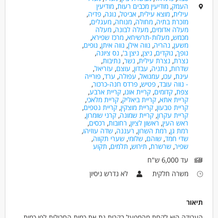
העמק
,
מודיעין מכבים רעות
,
מודיעין
עילית
,
מוצא עילית
,
אביטל
,
נוגה
,
פדיה
,
מזכרת בתיה
,
מחולה
,
מנוחה
,
מעגלים
,
מעלה אדומים
,
מעלה לבונה
,
מעלה
מכמש
,
מעלות-תרשיחא
,
מרכז שפירא
,
משען
,
נהריה
,
נווה אילן
,
נווה איתן
,
נופים
,
נופך
,
נוקדים
,
ניצן
,
ניצן ב'
,
נס ציונה
,
נצרת
,
נצרת עילית
,
נשר
,
נתיבות
,
שדרות
,
נתניה
,
עבדון
,
עוצם
,
עזריאל
,
עינת
,
עכו
,
עמנואל
,
עפולה
,
ערד
,
פורייה
- נווה עובד
,
פטיש
,
פרדס חנה-כרכור
,
צפת
,
קדומים
,
קריית אונו
,
קריית ארבע
,
קריית אתא
,
קריית ביאליק
,
קריית מלאכי
,
קריית טבעון
,
קריית מוצקין
,
קריית נטפים
,
קריית עקרון
,
קריית שמונה
,
קרני שומרון
,
ראש העין
,
ראשון לציון
,
רחובות
,
רכסים
,
רמת גן
,
רמת השרון
,
רעננה
,
שדה עוזיהו
,
שדי חמד
,
שוהם
,
שלומי
,
שערי תקווה
,
שפיר
,
שרשרת
,
תירוש
,
תלמים
,
תקוע
עד 6,000 ש"ח
משרה חלקית
לא נדרש ניסיון
תיאור
העבודה היא לקחת מהמפעל בקרית גת את כמות החבילות לפי כמות