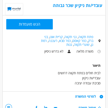
עובדי/ות ניקיון שכר גבוהה
הגש מועמדות
פתח תקווה
,
גני תקווה
,
קריית אונו
,
בני
ברק
,
כפר קאסם
,
כפר סבא
,
רעננה
,
רמת
גן
,
שערי תקווה
,
גנות
משרה מלאה
לא נדרש ניסיון
תיאור
לבית חולים בפתח תקווה דרושים
עובדי/ות ניקיון
סביבת עבודה יציבה
שכר גבוהה, תנאים סוציאליים.
דרישות
לפרטי המשרה
עבודה במשמרות כולל שישי לסירוגין.
שמור משרה