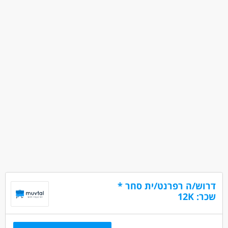
דרוש/ה רפרנט/ית סחר *
שכר: 12K