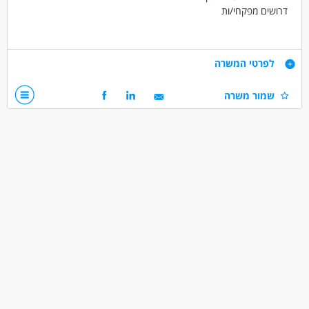
דרושים מפקחי/ות
סביבת עבודה יציבה, שכר גבוהה, תנאים סוציאליים.
דרישות
לפרטי המשרה
עבודה במשמרות
שמור משרה
שישי לסירוגין
דרושים בתחום
אחזקה וניקיון - מפקח/ת
מאפייני משרה
עד שנה ניסיון
כולל שישי
עבודה בשעות גמישות
משרה מלאה
עבודת משמרות
סטודנטים
דוברי שפות