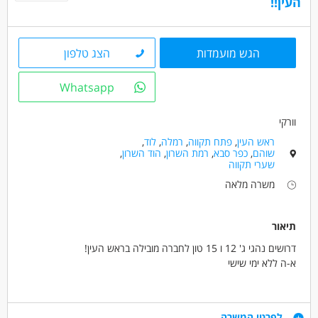
העין!!
הגש מועמדות
הצג טלפון
Whatsapp
וורקי
ראש העין
,
פתח תקווה
,
רמלה
,
לוד
,
שוהם
,
כפר סבא
,
רמת השרון
,
הוד השרון
,
שערי תקווה
משרה מלאה
תיאור
דרושים נהגי ג' 12 ו 15 טון לחברה מובילה בראש העין!
א-ה ללא ימי שישי
שכר לנהגי 12 טון -10000 ש"ח +משאית צמודה +פרמיות של 1000
דרישות
לפרטי המשרה