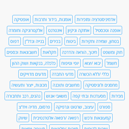
אדמיניסטרציה ומזכירות
אומנות, בידור ותרבות
אופטיקה
אופנה וטכסטיל
אחזקה וניקיון
אינטרנט
אלקטרוניקה וחומרה
בטחון, שמירה וחקירות
ביטוח
בכירים
בנייה ונדל"ן
דפוס
חוק ומשפט
חינוך, הוראה והדרכה
חקלאות
חשבונאות וכספים
חשמל
יבוא /יצוא
יופי וטיפוח
כלכלה, בנקאות ושוק ההון
כללי /ללא הכשרה
מדעי החברה
מדעים מדוייקים
מחסנים ולוגיסטיקה
מחשבים ותוכנה
מכונות, ייצור ותעשיה
מכירות
מסעדנות ובתי קפה
משאבי אנוש
נהגים, רכב ותחבורה
ספורט
עיצוב, שרטוט וגרפיקה
פרסום, מדיה ויח"צ
קמעונאות ורכש
רפואה /רפואה אלטרנטיבית
שיווק
שירות לקוחות
תיירות /מלונאות
תעופה וימאות