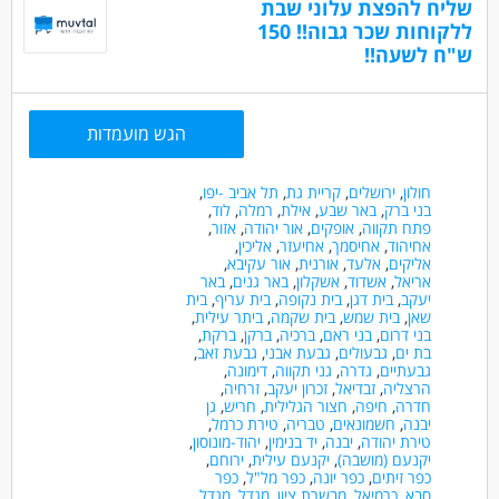
שליח להפצת עלוני שבת
1. משרה מלאה, א-ה, 08:00-17:00, קיימת גמישות בשעות.
יתרון
ללקוחות שכר גבוה!! 150
2. שכר: 12K
5. יכולת אנליטית גבוהה, ירידה לפרטים, מוסר עבודה גבוה ודייקנות
ש"ח לשעה!!
3. הגעה עם רכב – חובה
6. יחסי אנוש מצוינים ויכולת עבודה בצוות ובאופן עצמאי
4. עובד/ת חברה מהיום הראשון
7. עצמאות, יוזמה ויכולת ניהול מספר משימות במקביל
5. תנאי עבודה מעולים
8. יכולת הגעה עם רכב.
הגש מועמדות
*מיקום: מרכז*
חולון
,
ירושלים
,
קריית גת
,
תל אביב -יפו
,
*📩 המשרה מיועדת לגברים ונשים כאחד. נא לשלוח קו"ח
בני ברק
,
באר שבע
,
אילת
,
רמלה
,
לוד
,
מעודכנים בציון שם המשרה ומספרה, למשרה מס' 67692 . רק
פתח תקווה
,
אופקים
,
אור יהודה
,
אזור
,
אחיהוד
,
אחיסמך
,
אחיעזר
,
אליכין
,
פניות מתאימות ייענו*
אליקים
,
אלעד
,
אורנית
,
אור עקיבא
,
אריאל
,
אשדוד
,
אשקלון
,
באר גנים
,
באר
דרושים בתחום
יעקב
,
בית דגן
,
בית נקופה
,
בית עריף
,
בית
שאן
,
בית שמש
,
בית שקמה
,
ביתר עילית
,
אדמיניסטרציה ומזכירות - בק-אופיס
בני דרום
,
בני ראם
,
ברכיה
,
ברקן
,
ברקת
,
בת ים
,
גבעולים
,
גבעת אבני
,
גבעת זאב
,
יבוא /יצוא - פקיד/ת יבוא - יצוא
יבוא /יצוא - פקיד/ת רכש
גבעתיים
,
גדרה
,
גני תקווה
,
דימונה
,
הרצליה
,
זבדיאל
,
זכרון יעקב
,
זרחיה
,
חדרה
,
חיפה
,
חצור הגלילית
,
חריש
,
גן
מאפייני משרה
יבנה
,
חשמונאים
,
טבריה
,
טירת כרמל
,
טירת יהודה
,
יבנה
,
יד בנימין
,
יהוד-מונוסון
,
מעל שנה ניסיון
משרה מלאה
בני 40 פלוס
יקנעם (מושבה)
,
יקנעם עילית
,
ירוחם
,
דוברי שפות
המגזר הדתי
כפר זיתים
,
כפר יונה
,
כפר מל"ל
,
כפר
סבא
,
כרמיאל
,
מבשרת ציון
,
מגדל
,
מגדל