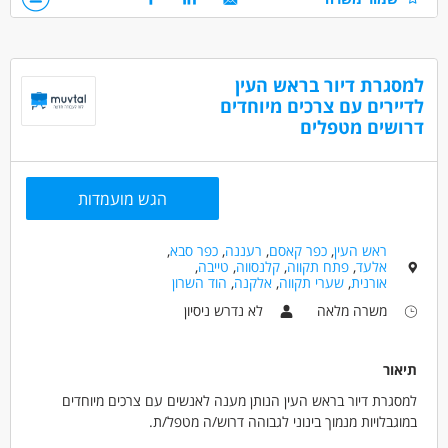
דרושים בתחום
אחזקה וניקיון - עובדי ניקיון
למסגרת דיור בראש העין
לדיירים עם צרכים מיוחדים
מאפייני משרה
דרושים מטפלים
לא נדרש ניסיון
עבודה בלילה
כולל שישי
עבודה בשעות גמישות
עבודה ללא ניסיון
משרה מלאה
עבודת משמרות
סטודנטים
אמהות
הגש מועמדות
ראש העין
,
כפר קאסם
,
רעננה
,
כפר סבא
,
אלעד
,
פתח תקווה
,
קלנסווה
,
טייבה
,
אורנית
,
שערי תקווה
,
אלקנה
,
הוד השרון
משרה מלאה
לא נדרש ניסיון
תיאור
למסגרת דיור בראש העין הנותן מענה לאנשים עם צרכים מיוחדים
במוגבלויות מנמוך בינוני לגבוהה דרוש/ה מטפל/ת.