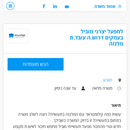
אנו מעניקים: קליטה ישירה לחברה, פרמיות גבוהות ומענק עבודה,כרטיס
- רישיון נהיגה ג’ עד 12 או 15 טון - חובה
שמור משרה
תן ביס. סל רווחה עשיר: ביטוח בריאות קבוצתי, יום חופש עלינו-ביום
- ניסיון קודם בחלוקת סחורה
ההולדת, מתנות שוות בחגים, פעילויות רווחה ועוד.
דרושים בתחום
נהגים, רכב ותחבורה - נהג/ת חלוקה
למפעל יצרני מוביל
בעמקים דרוש.ה עובד.ת
מלגזה
מאפייני משרה
עד שנה ניסיון
עבודה מיידית
משרה מלאה
המגזר החרדי
בני 40 פלוס
שירות צבאי מלא
הגש מועמדות
ללא עבר פלילי
הזורע
משרה מלאה
עד שנה ניסיון
תיאור
עשית כמה קילומטראז' עם המלגזה בתעשייה? רוצה לשלב משרה
בתחום בתעשייה? זו בדיוק המשרה בשבילך.
חדש וטרי מהתנור מפעל תעשייתי מוביל מחפש חיבור לאיש.ת מקצוע