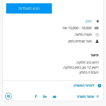
הגש מועמדות
חולון
10,000 - 15,000 שח
משרה מלאה
מעל שנתיים ניסיון
תיאור
דרוש נהג חלוקה,
רישיון 12 טון, ניסיון בחלוקה.
העבודה בחולון.
יציאה לחלוקה כל יום בשעה 6:00 - מחולון
דרישות
לפרטי המשרה
רישיון נהיגה 12 טון
שמור משרה
ניסיון בחלוקה - עדיף חלוקה של מזון.
רצינות, אחריות ונכונות לעבודה לטווח ארוך/