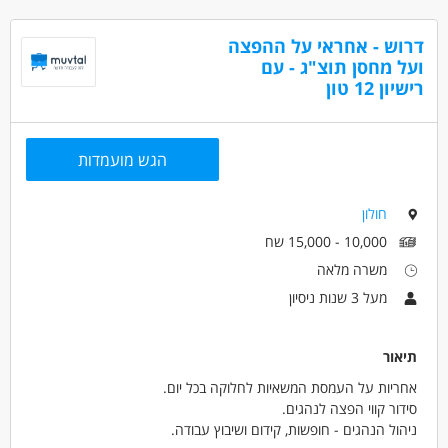
זמינות לעבודה יומיומית רצופה.
אפשרות לקידום בחברה.
דרוש - אחראי על ההפצה
ועל מחסן תוצ"ג - עם
דרושים בתחום
רישיון 12 טון
נהגים, רכב ותחבורה - נהג/ת חלוקה
מאפייני משרה
הגש מועמדות
מעל שנתיים ניסיון
עבודה מיידית
משרה מלאה
המגזר החרדי
בני 50 פלוס
בני 40 פלוס
חולון
חיילים משוחררים
המגזר הדתי
יוצאי יחידות קרביות
10,000 - 15,000 שח
משרה מלאה
מעל 3 שנות ניסיון
תיאור
אחריות על העמסת המשאיות לחלוקה בכל יום.
סידור קווי הפצה לנהגים.
ניהול הנהגים - חופשות, קידום ושיבוץ עבודה.