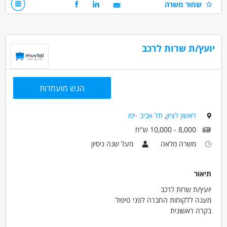
שמור משרה
דרושים בתחום
נהגים, רכב ותחבורה - נהג/ת אוטובוס
יועץ/ת שרות לרכב
נהגים, רכב ותחבורה - נהג/ת חלוקה
נהגים, רכב ותחבורה - נהג/ת שינוע
מאפייני משרה
הגש מועמדות
משרה מלאה
עבודה לפי שעות
בני 50 פלוס
בני 40 פלוס
דוברי שפות
ראשון לציון
,
תל אביב -יפו
8,000 - 10,000 ש"ח
משרה מלאה
מעל שנה ניסיון
תיאור
יועץ/ת שרות לרכב
מענה ללקוחות החברה לפני טיפול
בקרה ראשונית
קליטה של הלקוח