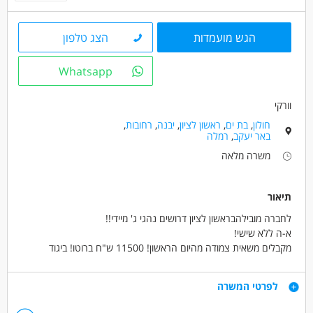
הגש מועמדות
הצג טלפון
Whatsapp
וורקי
חולון
,
בת ים
,
ראשון לציון
,
יבנה
,
רחובות
,
באר יעקב
,
רמלה
משרה מלאה
תיאור
לחברה מובילהבראשון לציון דרושים נהגי ג' מיידי!!
א-ה ללא שישי!
מקבלים משאית צמודה מהיום הראשון! 11500 ש"ח ברוטו! ביגוד
והנעלה! + עוזר נהג!
קליטה ישירה לחברה עם כל התנאים הסוציאליים!
דרישות
לפרטי המשרה
ניסיון בחלוקה חובה! מעל גיל 24