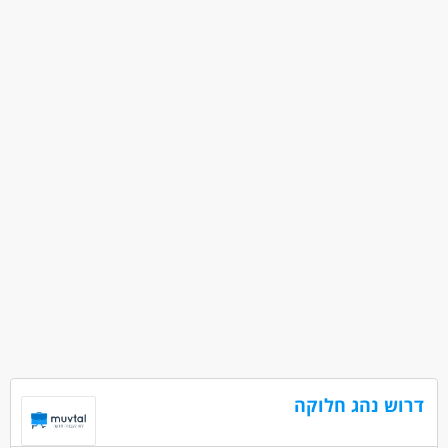
דרושים בתחום
נהגים, רכב ותחבורה - מלגזה
מאפייני משרה
עד שנה ניסיון
עבודה מיידית
משרה מלאה
המגזר החרדי
בני 50 פלוס
בני 40 פלוס
המגזר הדתי
ללא עבר פלילי
יוצאי יחידות קרביות
דרוש נהג חלוקה