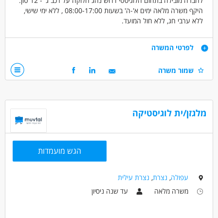
לחברה מובילה בתחום הלוגיסטי דרוש נהג חלוקה על רכב ג' - 12 טון.
היקף משרה מלאה ימים א'-ה' בשעות 08:00-17:00 , ללא ימי שישי,
ללא ערבי חג, ללא חול המועד.
העבודה באווירה נעימה עם תנאים מעולים למתאימים!
התפקיד הינו לטווח ארוך.
דרישות
לפרטי המשרה
*הרכב אינו צמוד*
בעל רישיון נהיגה C1 בתוקף,
שמור משרה
זמינות מיידית,
ניסיון קודם- יתרון.
מגורים באזור: בית שמש, מודיעין עלית, מודיעין, רמלה, לוד, רחובות,
באר יעקב והסביבה.
מלגזן/ית לוגיסטיקה
הגעה עצמית למרלו"ג החברה באזור מודיעין.
דרושים בתחום
הגש מועמדות
נהגים, רכב ותחבורה - נהג/ת גרר
נהגים, רכב ותחבורה - נהג/ת חלוקה
נהגים, רכב ותחבורה - נהג/ת שינוע
עפולה
,
נצרת
,
נצרת עילית
משרה מלאה
עד שנה ניסיון
מאפייני משרה
מעל שנה ניסיון
בונוס למתמידים
עבודה מיידית