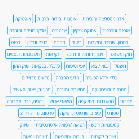
אדמיניסטרציה ומזכירות
אומנות, בידור ותרבות
אופטיקה
אופנה וטכסטיל
אחזקה וניקיון
אינטרנט
אלקטרוניקה וחומרה
בטחון, שמירה וחקירות
ביטוח
בכירים
בנייה ונדל"ן
דפוס
חוק ומשפט
חינוך, הוראה והדרכה
חקלאות
חשבונאות וכספים
חשמל
יבוא /יצוא
יופי וטיפוח
כלכלה, בנקאות ושוק ההון
כללי /ללא הכשרה
מדעי החברה
מדעים מדוייקים
מחסנים ולוגיסטיקה
מחשבים ותוכנה
מכונות, ייצור ותעשיה
מכירות
מסעדנות ובתי קפה
משאבי אנוש
נהגים, רכב ותחבורה
ספורט
עיצוב, שרטוט וגרפיקה
פרסום, מדיה ויח"צ
קמעונאות ורכש
רפואה /רפואה אלטרנטיבית
שיווק
שירות לקוחות
תיירות /מלונאות
תעופה וימאות